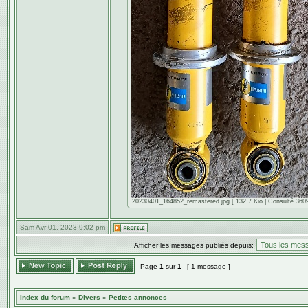
20230401_164852_remastered.jpg [ 132.7 Kio | Consulté 3609
Sam Avr 01, 2023 9:02 pm
Afficher les messages publiés depuis:
Page
1
sur
1
[ 1 message ]
Index du forum
»
Divers
»
Petites annonces