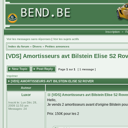
Inscription
•
F
Voir les messages sans réponses
|
Voir les sujets actifs
Index du forum
»
Divers
»
Petites annonces
[VDS] Amortisseurs avt Bilstein Elise S2 Ro
Page
1
sur
1
[ 1 message ]
Imprimer
[VDS] AMORTISSEURS AVT BILSTEIN ELISE S2 ROVER
Auteur
Luxor
[VDS] Amortisseurs avt Bilstein Elise S2 Rove
Hello,
Inscrit le:
Lun Déc 28,
Je vends 2 amortisseurs avant d'origine Bilstein pou
2009 11:53 am
Messages:
24
Prix: 150€ pour les 2