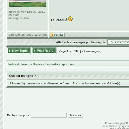
Inscrit le:
Ven Déc 02, 2011
2:06 pm
Messages:
1640
J al craqué
Sam Déc 26, 2020 11:14 pm
Afficher les messages publiés depuis:
Page
1
sur
10
[ 99 messages ]
Index du forum
»
Divers
»
Les autres sportives
Qui est en ligne ?
Utilisateur(s) parcourant actuellement ce forum : Aucun utilisateur inscrit et 0 invité(s)
Rechercher pour:
Powered by
phpBB
Forum theme by
Vjach