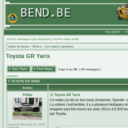
Inscription
•
F
Voir les messages sans réponses
|
Voir les sujets actifs
Index du forum
»
Divers
»
Les autres sportives
Toyota GR Yaris
Page
1
sur
10
[ 99 messages ]
Imprimer
TOYOTA GR YARIS
Auteur
Pizblu
Toyota GR Yaris
Ce matin j'ai fait un bel essai (Andenne- Spontin- v
La voiture c'est terrible, il y a plusieurs testsparu
imaginer pas très lours) qui avec 261cv à 6.500 tou
par Toyota.
Inscrit le:
Dim Sep 19, 2010
9:36 pm