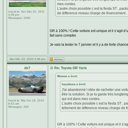
mes cordes.
L'autre choix possible c est la fiesta ST , pa
Inscrit le:
Ven Déc 02, 2011
de difference niveau charge de financement .
2:06 pm
Messages:
1640
GR à 100% ! Cette voiture est unique et il s’agit d
fait sans compter.
Je vais la tester le 7 janvier et il y a de forte chan
Mer Déc 23, 2020 3:38 pm
dx7
Re: Toyota GR Yaris
Wooow a écrit:
hayabusa a écrit:
J'ai abandonné l idée de racheter une voit
être la solution. Si je la garde très longte
qui est dans mes cordes.
Inscrit le:
Mar Oct 19, 2010
L'autre choix possible c est la fiesta ST ,
8:42 am
Messages:
343
tellement de difference niveau charge de f
GR à 100% ! Cette voiture est unique et il s’ag