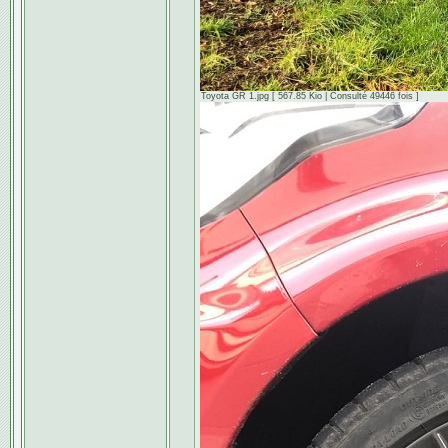
Toyota GR 1.jpg [ 567.85 Kio | Consulté 49446 fois ]