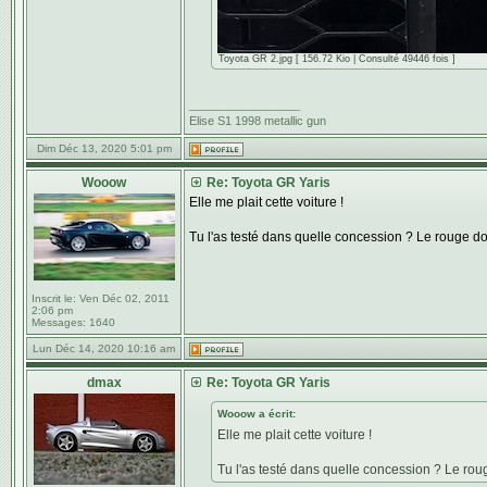
Toyota GR 2.jpg [ 156.72 Kio | Consulté 49446 fois ]
_________________
Elise S1 1998 metallic gun
Dim Déc 13, 2020 5:01 pm
Wooow
Re: Toyota GR Yaris
Elle me plait cette voiture !
Tu l'as testé dans quelle concession ? Le rouge d
Inscrit le:
Ven Déc 02, 2011
2:06 pm
Messages:
1640
Lun Déc 14, 2020 10:16 am
dmax
Re: Toyota GR Yaris
Wooow a écrit:
Elle me plait cette voiture !
Tu l'as testé dans quelle concession ? Le rou