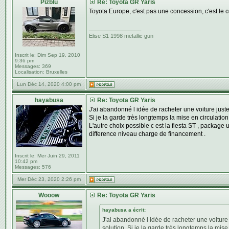
Pizblu
Re: Toyota GR Yaris
Toyota Europe, c'est pas une concession, c'est le 
_________________
Elise S1 1998 metallic gun
Inscrit le:
Dim Sep 19, 2010
9:36 pm
Messages:
369
Localisation:
Bruxelles
Lun Déc 14, 2020 4:00 pm
hayabusa
Re: Toyota GR Yaris
J'ai abandonné l idée de racheter une voiture juste
Si je la garde très longtemps la mise en circulatio
L'autre choix possible c est la fiesta ST , package
difference niveau charge de financement .
Inscrit le:
Mer Juin 29, 2011
10:42 pm
Messages:
576
Mer Déc 23, 2020 2:26 pm
Wooow
Re: Toyota GR Yaris
hayabusa a écrit:
J'ai abandonné l idée de racheter une voiture 
solution. Si je la garde très longtemps la mise