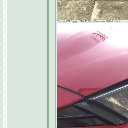
Toyota GR 3.jpg [ 210.47 Kio | Consulté 49446 fois ]