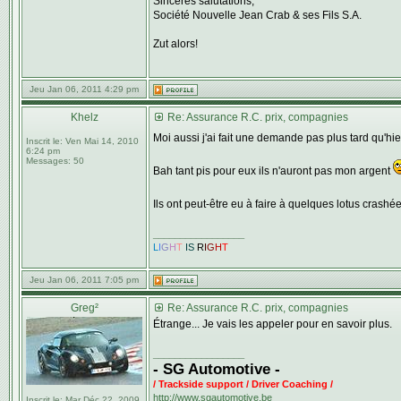
Sincères salutations,
Société Nouvelle Jean Crab & ses Fils S.A.
Zut alors!
Jeu Jan 06, 2011 4:29 pm
Khelz
Re: Assurance R.C. prix, compagnies
Moi aussi j'ai fait une demande pas plus tard qu'h
Inscrit le:
Ven Mai 14, 2010
6:24 pm
Messages:
50
Bah tant pis pour eux ils n'auront pas mon argent
Ils ont peut-être eu à faire à quelques lotus crashé
_________________
L
I
G
H
T
IS
R
I
G
H
T
Jeu Jan 06, 2011 7:05 pm
Greg²
Re: Assurance R.C. prix, compagnies
Étrange... Je vais les appeler pour en savoir plus.
_________________
- SG Automotive -
/ Trackside support / Driver Coaching /
http://www.sgautomotive.be
Inscrit le:
Mar Déc 22, 2009