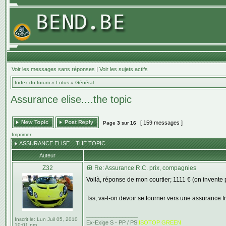
Voir les messages sans réponses
|
Voir les sujets actifs
Index du forum
»
Lotus
»
Général
Assurance elise....the topic
[ 159 messages ]
Page
3
sur
16
Imprimer
ASSURANCE ELISE....THE TOPIC
Auteur
Z32
Re: Assurance R.C. prix, compagnies
Voilà, réponse de mon courtier; 1111 € (on invente p
Tss; va-t-on devoir se tourner vers une assurance fr
_________________
Inscrit le:
Lun Juil 05, 2010
Ex-Exige S - PP / PS
ISOTOP GREEN
10:01 pm