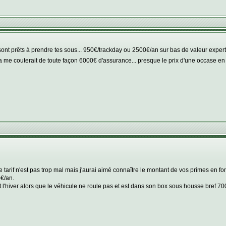
sont prêts à prendre tes sous... 950€/trackday ou 2500€/an sur bas de valeur expe
a me couterait de toute façon 6000€ d'assurance... presque le prix d'une occase e
e tarif n'est pas trop mal mais j'aurai aimé connaître le montant de vos primes en fon
€/an.
t l'hiver alors que le véhicule ne roule pas et est dans son box sous housse bref 70