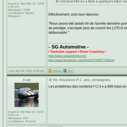
Ils ont peut-être eu à faire à quelques lotus c
Inscrit le:
Mar Déc 22, 2009
2:52 pm
Messages:
1666
Localisation:
Namur
Effectivement, voici leur réponse:
(Belgium)
"Nous avons été avisés fin de l'année dernière q
de prestige, n'accepte plus de couvrir les LOTUS et 
défavorable."
_________________
- SG Automotive -
/ Trackside support / Driver Coaching /
http://www.sgautomotive.be
http://www.facebook.com/SGAUTOMOTIVEsprl
Lun Jan 10, 2011 4:35 pm
X-ian
Re: Assurance R.C. prix, compagnies
Les problèmes des nombres? Ci il y a 600 lotus en Be
Inscrit le:
Mer Mai 19, 2010
9:40 am
Messages:
634
Localisation:
Bornem