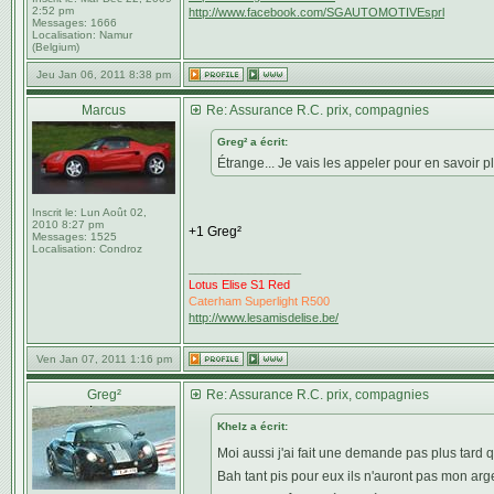
2:52 pm
http://www.facebook.com/SGAUTOMOTIVEsprl
Messages:
1666
Localisation:
Namur
(Belgium)
Jeu Jan 06, 2011 8:38 pm
Marcus
Re: Assurance R.C. prix, compagnies
Greg² a écrit:
Étrange... Je vais les appeler pour en savoir p
Inscrit le:
Lun Août 02,
2010 8:27 pm
+1 Greg²
Messages:
1525
Localisation:
Condroz
_________________
Lotus Elise S1 Red
Caterham Superlight R500
http://www.lesamisdelise.be/
Ven Jan 07, 2011 1:16 pm
Greg²
Re: Assurance R.C. prix, compagnies
Khelz a écrit:
Moi aussi j'ai fait une demande pas plus tard
Bah tant pis pour eux ils n'auront pas mon ar