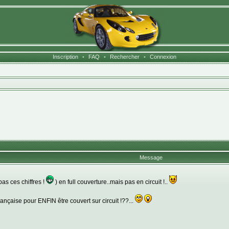
Inscription
•
FAQ
•
Rechercher
•
Connexion
Message
as ces chiffres !
) en full couverture..mais pas en circuit !..
ançaise pour ENFIN être couvert sur circuit !??...