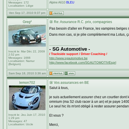
Alpine A610
BLEU
Messages:
172
Localisation:
Liège
Ven Sep 17, 2010 9:37 pm
Greg²
Re: Assurance R.C. prix, compagnies
Pas besoin d'aller en France, les vampires belges 
Dans mon cas, si je plie complètement ma Lotus, ç
_________________
- SG Automotive -
Inscrit le:
Mar Déc 22, 2009
/ Trackside support / Driver Coaching /
2:52 pm
Messages:
1666
http://www.sgautomotive.be
Localisation:
Namur
http://www.facebook.com/SGAUTOMOTIVEsprl
(Belgium)
Sam Sep 18, 2010 3:36 am
lemon702
Vos assurances en BE
Salut à tous,
je suis actuellement assurer chez un courtier dont l
omnium (ma S2 club racer à un an) et je paye 1400
Le seul hic ils m'ont obligé à rester assurer pendan
Inscrit le:
Jeu Juin 17, 2010
Et vous ?
1:29 pm
Messages:
47
Localisation:
Uccle
Merci,