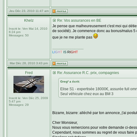
Jeu Déc 23, 2010 11:47 am
Khelz
Re: Vos assurances en BE
Je pense que malheureusement c'est moi qui détient 
Inscrit le:
Ven Mai 14, 2010
de société). Je commence donc au bonus/malus 5 ch
6:24 pm
Messages:
50
que je ne me plante pas
_________________
L
I
G
H
T
IS
R
I
G
H
T
Mar Déc 28, 2010 3:43 pm
Fred
Re: Assurance R.C. prix, compagnies
Greg² a écrit:
Elise S1 - expertisée 18000€, assurée full 
Seul véhicule chez eux au BM 3
Inscrit le:
Ven Déc 25, 2009
5:47 pm
Messages:
29
Bizarre, bizarre: alléché par ton annonce, j'ai postu
Cher Monsieur,
Nous vous remercions pour votre demande ci-dess
Cependant, nous sommes au regret de vous faire p