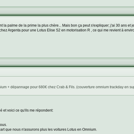
la palme de la prime la plus chère... Mais bon ça peut s'expliquer; j'ai 30 ans et
ez Argenta pour une Lotus Elise S2 en motorisation R , ce qui me revient à envi
omnium + dépannage pour 680€ chez Crab & Fils. (couverture omnium trackday en 
lé et voici ce qu'ils me répondent:
ous.
art que nous n'assurons plus les voitures Lotus en Omnium.