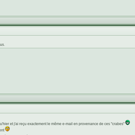
lus.
 qu'hier et j'ai reçu exactement le même e-mail en provenance de ces "crabes"
gent