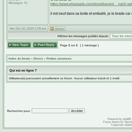
Messages:
51
https://www.eliseparts.com/shop/transmi ... lutch-set
il est neuf dans sa boite et emballé, je le brade car
Ven Oct 10, 2025 2:59 pm
Afficher les messages publiés depuis:
Page
1
sur
1
[ 1 message ]
Index du forum
»
Divers
»
Petites annonces
Qui est en ligne ?
Utilisateur(s) parcourant actuellement ce forum : Aucun utilisateur inscrit et 1 invité
Rechercher pour:
Powered by
phpBB
Forum theme by
Vjach
Traduction réalis