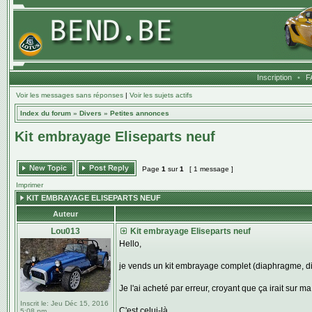
Inscription
•
F
Voir les messages sans réponses
|
Voir les sujets actifs
Index du forum
»
Divers
»
Petites annonces
Kit embrayage Eliseparts neuf
Page
1
sur
1
[ 1 message ]
Imprimer
KIT EMBRAYAGE ELISEPARTS NEUF
Auteur
Lou013
Kit embrayage Eliseparts neuf
Hello,
je vends un kit embrayage complet (diaphragme, di
Je l'ai acheté par erreur, croyant que ça irait sur m
Inscrit le:
Jeu Déc 15, 2016
C'est celui-là
5:08 pm