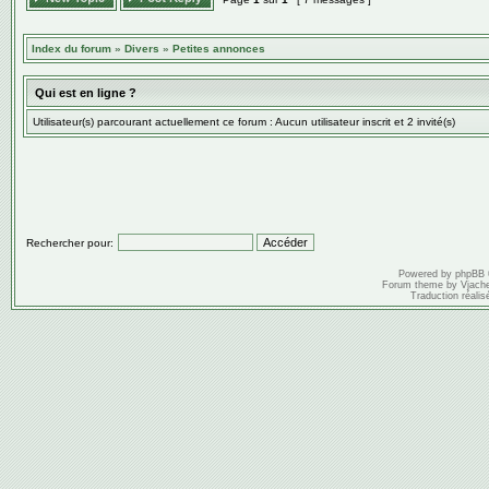
Index du forum
»
Divers
»
Petites annonces
Qui est en ligne ?
Utilisateur(s) parcourant actuellement ce forum : Aucun utilisateur inscrit et 2 invité(s)
Rechercher pour:
Powered by
phpBB
Forum theme by
Vjach
Traduction réalis