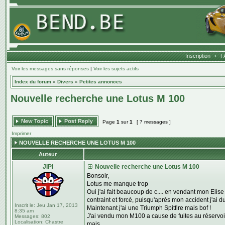
Inscription
•
F
Voir les messages sans réponses
|
Voir les sujets actifs
Index du forum
»
Divers
»
Petites annonces
Nouvelle recherche une Lotus M 100
Page
1
sur
1
[ 7 messages ]
Imprimer
NOUVELLE RECHERCHE UNE LOTUS M 100
Auteur
JIPI
Nouvelle recherche une Lotus M 100
Bonsoir,
Lotus me manque trop
Oui j'ai fait beaucoup de c.... en vendant mon El
contraint et forcé, puisqu'après mon accident j'ai
Inscrit le:
Jeu Jan 17, 2013
Maintenant j'ai une Triumph Spitfire mais bof !
8:35 am
J'ai vendu mon M100 a cause de fuites au réservoir
Messages:
802
Localisation:
Chastre
mais...