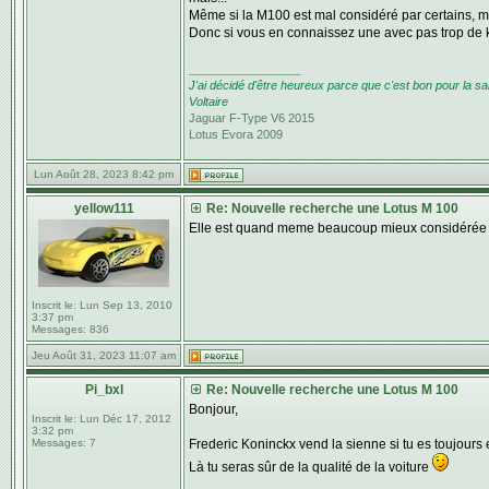
Même si la M100 est mal considéré par certains, moi
Donc si vous en connaissez une avec pas trop de ki
_________________
J'ai décidé d'être heureux parce que c'est bon pour la sa
Voltaire
Jaguar F-Type V6 2015
Lotus Evora 2009
Lun Août 28, 2023 8:42 pm
yellow111
Re: Nouvelle recherche une Lotus M 100
Elle est quand meme beaucoup mieux considérée qu
Inscrit le:
Lun Sep 13, 2010
3:37 pm
Messages:
836
Jeu Août 31, 2023 11:07 am
Pi_bxl
Re: Nouvelle recherche une Lotus M 100
Bonjour,
Inscrit le:
Lun Déc 17, 2012
3:32 pm
Messages:
7
Frederic Koninckx vend la sienne si tu es toujours
Là tu seras sûr de la qualité de la voiture