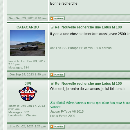
Bonne recherche
Sam Sep 23, 2023 8:04 am
CATACARBU
Re: Nouvelle recherche une Lotus M 100
il y en a une chez oldtimerfarm aussi, avec 2500 k
_________________
cat 1700SS, Europa SE et mini 1300 carbus....
Inscrit le:
Lun Déc 03, 2012
7:14 pm
Messages:
784
Dim Sep 24, 2023 8:40 am
JIPI
Re: Nouvelle recherche une Lotus M 100
Ok merci, je rentre de vacances, je lui tél demain
_________________
J'ai décidé d'être heureux parce que c'est bon pour la sa
Inscrit le:
Jeu Jan 17, 2013
Voltaire
8:35 am
Jaguar F-Type V6 2015
Messages:
802
Localisation:
Chastre
Lotus Evora 2009
Lun Oct 02, 2023 3:26 pm