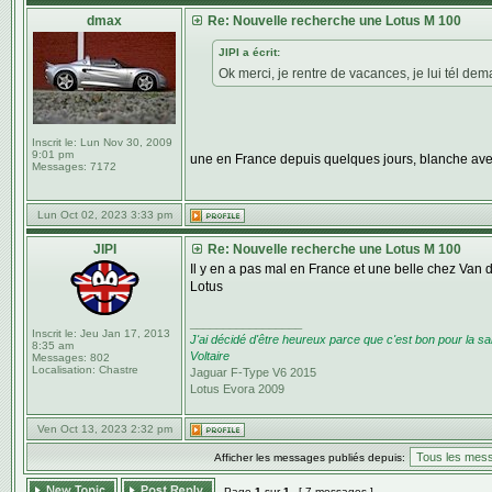
dmax
Re: Nouvelle recherche une Lotus M 100
JIPI a écrit:
Ok merci, je rentre de vacances, je lui tél dem
Inscrit le:
Lun Nov 30, 2009
9:01 pm
une en France depuis quelques jours, blanche ave
Messages:
7172
Lun Oct 02, 2023 3:33 pm
JIPI
Re: Nouvelle recherche une Lotus M 100
Il y en a pas mal en France et une belle chez Van 
Lotus
_________________
Inscrit le:
Jeu Jan 17, 2013
J'ai décidé d'être heureux parce que c'est bon pour la sa
8:35 am
Voltaire
Messages:
802
Localisation:
Chastre
Jaguar F-Type V6 2015
Lotus Evora 2009
Ven Oct 13, 2023 2:32 pm
Afficher les messages publiés depuis:
Page
1
sur
1
[ 7 messages ]