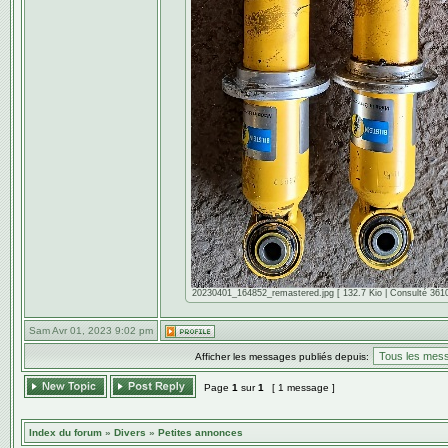
20230401_164852_remastered.jpg [ 132.7 Kio | Consulté 3610
Sam Avr 01, 2023 9:02 pm
Afficher les messages publiés depuis:
Page
1
sur
1
[ 1 message ]
Index du forum
»
Divers
»
Petites annonces