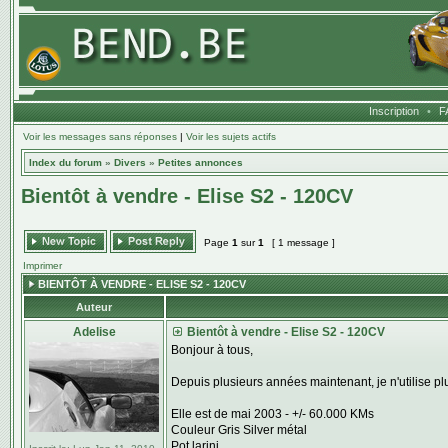
Inscription
•
F
Voir les messages sans réponses
|
Voir les sujets actifs
Index du forum
»
Divers
»
Petites annonces
Bientôt à vendre - Elise S2 - 120CV
Page
1
sur
1
[ 1 message ]
Imprimer
BIENTÔT À VENDRE - ELISE S2 - 120CV
Auteur
Adelise
Bientôt à vendre - Elise S2 - 120CV
Bonjour à tous,
Depuis plusieurs années maintenant, je n'utilise p
Elle est de mai 2003 - +/- 60.000 KMs
Couleur Gris Silver métal
Pot larini