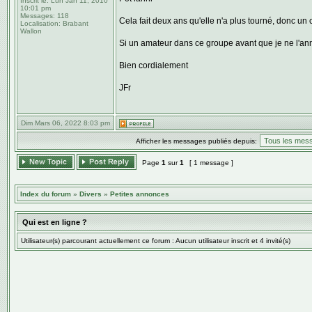
Inscrit le:
Lun Jan 11, 2010
10:01 pm
Messages:
118
Cela fait deux ans qu'elle n'a plus tourné, donc un 
Localisation:
Brabant
Wallon
Si un amateur dans ce groupe avant que je ne l'a
Bien cordialement
JFr
Dim Mars 06, 2022 8:03 pm
Afficher les messages publiés depuis:
Page
1
sur
1
[ 1 message ]
Index du forum
»
Divers
»
Petites annonces
Qui est en ligne ?
Utilisateur(s) parcourant actuellement ce forum : Aucun utilisateur inscrit et 4 invité(s)