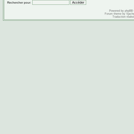
Rechercher pour:
Powered by
phpBB
Forum theme by
Vjach
Traduction réalis