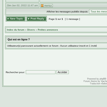
Dim Jan 02, 2022 11:47 am
Afficher les messages publiés depuis:
Page
1
sur
1
[ 1 message ]
Index du forum
»
Divers
»
Petites annonces
Qui est en ligne ?
Utilisateur(s) parcourant actuellement ce forum : Aucun utilisateur inscrit et 1 invité
Rechercher pour:
Powered by
phpBB
Forum theme by
Vjach
Traduction réalis