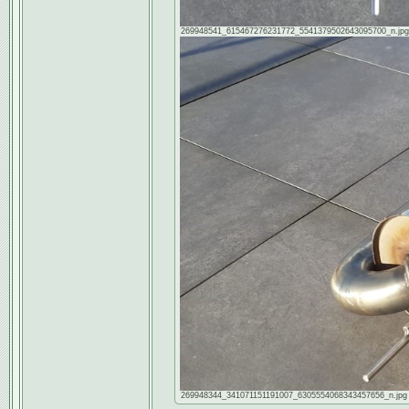
269948541_615467276231772_5541379502643095700_n.jpg [ 1
269948344_341071151191007_6305554068343457656_n.jpg [ 1