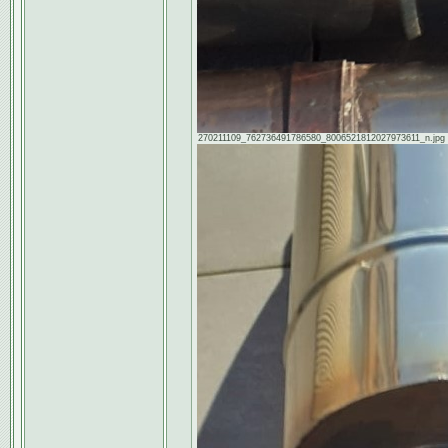
270211109_762736491786580_8006521812027973611_n.jpg [ 8