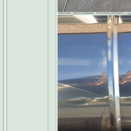
269944480_289531049808803_8755255861082526819_n.jpg [ 1