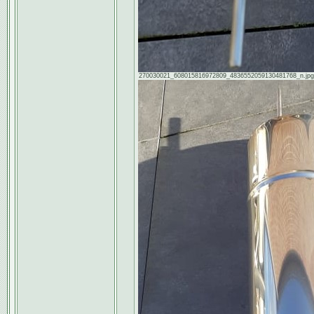
270030021_608015816972809_4836552059130481768_n.jpg [ 1