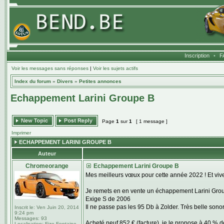
Inscription
•
F
Voir les messages sans réponses
|
Voir les sujets actifs
Index du forum
»
Divers
»
Petites annonces
Echappement Larini Groupe B
Page
1
sur
1
[ 1 message ]
Imprimer
ECHAPPEMENT LARINI GROUPE B
Auteur
Chromeorange
Echappement Larini Groupe B
Mes meilleurs vœux pour cette année 2022 ! Et vivem
Je remets en en vente un échappement Larini Groupe
Exige S de 2006
Il ne passe pas les 95 Db à Zolder. Très belle sonor
Inscrit le:
Ven Juin 20, 2014
9:24 pm
Messages:
93
Acheté neuf 852 € (facture), je le propose à 40 % d
Localisation:
Fize-Fontaine