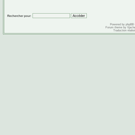
Rechercher pour:
Powered by
phpBB
Forum theme by
Vjach
Traduction réalis