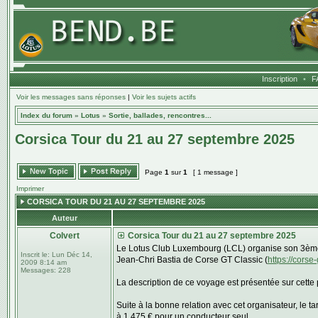
Inscription
•
F
Voir les messages sans réponses
|
Voir les sujets actifs
Index du forum
»
Lotus
»
Sortie, ballades, rencontres...
Corsica Tour du 21 au 27 septembre 2025
Page
1
sur
1
[ 1 message ]
Imprimer
CORSICA TOUR DU 21 AU 27 SEPTEMBRE 2025
Auteur
Colvert
Corsica Tour du 21 au 27 septembre 2025
Le Lotus Club Luxembourg (LCL) organise son 3ème
Inscrit le:
Lun Déc 14,
Jean-Chri Bastia de Corse GT Classic (
https://corse
2009 8:14 am
Messages:
228
La description de ce voyage est présentée sur cette
Suite à la bonne relation avec cet organisateur, le t
à 1.475 € pour un conducteur seul.