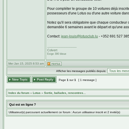
Pour compléter le groupe de 10 voitures déjà inscri
possesseurs d'une Lotus ou d'une autre voiture dans l'
Notez qu'il sera obligatoire que chaque conducteur o
demandée 6 semaines avant le départ et qu'une assu
Contact:
jean-louis@lotusclub.lu
- +352 691 527 38
_________________
Colvert
Exige 390 bleue
Mer Jan 15, 2025 8:53 am
Afficher les messages publiés depuis:
Page
1
sur
1
[ 1 message ]
Index du forum
»
Lotus
»
Sortie, ballades, rencontres...
Qui est en ligne ?
Utilisateur(s) parcourant actuellement ce forum : Aucun utilisateur inscrit et 2 invité(s)