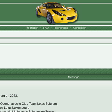
Inscription
•
FAQ
•
Rechercher
•
Connexion
Message
ourg en 2023:
s Opener avec le Club Team Lotus Belgium
chez Lotus Luxembourg
circuit de Mettet avec Belgians on Tracks