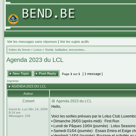
Voir les messages sans réponses
|
Voir les sujets actifs
Index du forum
»
Lotus
»
Sortie, ballades, rencontres...
Agenda 2023 du LCL
[ 1 message ]
Page
1
sur
1
Imprimer
AGENDA 2023 DU LCL
Auteur
Colvert
Agenda 2023 du LCL
Hello,
Inscrit le:
Lun Déc 14, 2009
8:14 am
Messages:
228
Voici les sorties prévues par le Lotus Club Luxemb
• Dimanche 26/03 (après-midi) : First Run
• Lundi de Pâques 10/04 (journée) : Lotus Season
• Samedi 01/04 (journée) : Essais Emira et Exige 
• Vendredi 14/04 (journée): Roulage et activités au 