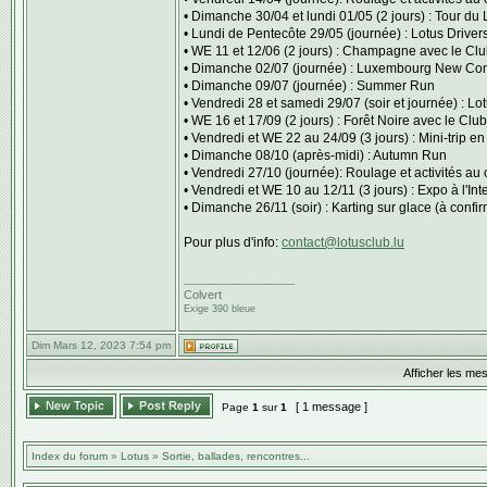
• Dimanche 30/04 et lundi 01/05 (2 jours) : Tour d
• Lundi de Pentecôte 29/05 (journée) : Lotus Drive
• WE 11 et 12/06 (2 jours) : Champagne avec le Cl
• Dimanche 02/07 (journée) : Luxembourg New Con
• Dimanche 09/07 (journée) : Summer Run
• Vendredi 28 et samedi 29/07 (soir et journée) : L
• WE 16 et 17/09 (2 jours) : Forêt Noire avec le Clu
• Vendredi et WE 22 au 24/09 (3 jours) : Mini-trip en 
• Dimanche 08/10 (après-midi) : Autumn Run
• Vendredi 27/10 (journée): Roulage et activités au 
• Vendredi et WE 10 au 12/11 (3 jours) : Expo à l'In
• Dimanche 26/11 (soir) : Karting sur glace (à confir
Pour plus d'info:
contact@lotusclub.lu
_________________
Colvert
Exige 390 bleue
Dim Mars 12, 2023 7:54 pm
Afficher les me
[ 1 message ]
Page
1
sur
1
Index du forum
»
Lotus
»
Sortie, ballades, rencontres...