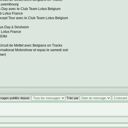
u Luxembourg
rs Day avec le Club Team Lotus Belgium
ub Lotus France
cept Tour avec le Club Team Lotus Belgium
otus Day à Sinsheim
b Lotus France
Eifel
circuit de Mettet avec Belgians on Tracks
ternational Motorshow et repas le samedi soir
mer)
ssages publiés depuis:
Trier par