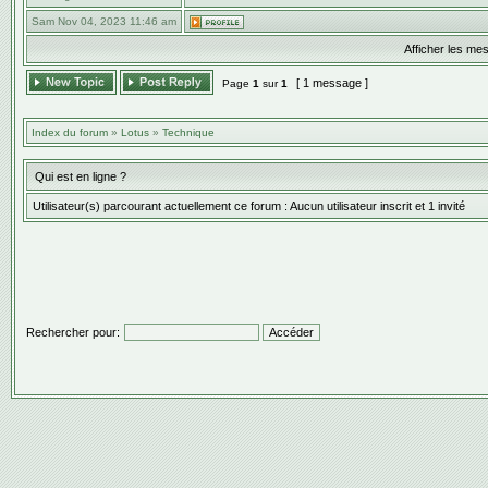
Sam Nov 04, 2023 11:46 am
Afficher les me
[ 1 message ]
Page
1
sur
1
Index du forum
»
Lotus
»
Technique
Qui est en ligne ?
Utilisateur(s) parcourant actuellement ce forum : Aucun utilisateur inscrit et 1 invité
Rechercher pour: