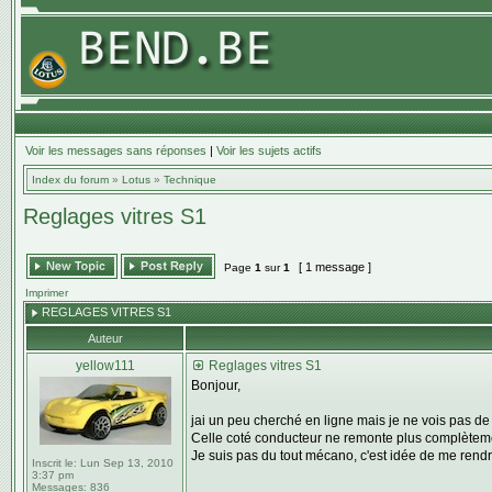
Voir les messages sans réponses
|
Voir les sujets actifs
Index du forum
»
Lotus
»
Technique
Reglages vitres S1
[ 1 message ]
Page
1
sur
1
Imprimer
REGLAGES VITRES S1
Auteur
yellow111
Reglages vitres S1
Bonjour,
jai un peu cherché en ligne mais je ne vois pas de 
Celle coté conducteur ne remonte plus complètement
Je suis pas du tout mécano, c'est idée de me rendr
Inscrit le:
Lun Sep 13, 2010
3:37 pm
Messages:
836