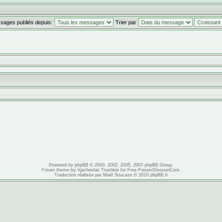
ssages publiés depuis:
Trier par
Powered by
phpBB
© 2000, 2002, 2005, 2007 phpBB Group.
Forum theme by
Vjacheslav Trushkin
for
Free Forum
/
DivisionCore
.
Traduction réalisée par
Maël Soucaze
© 2010
phpBB.fr