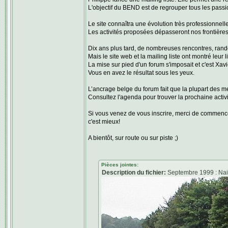
L'objectif du BEND est de regrouper tous les passio
Le site connaîtra une évolution très professionne
Les activités proposées dépasseront nos frontière
Dix ans plus tard, de nombreuses rencontres, rando
Mais le site web et la mailing liste ont montré leur
La mise sur pied d'un forum s'imposait et c'est Xavi
Vous en avez le résultat sous les yeux.
L’ancrage belge du forum fait que la plupart des m
Consultez l'agenda pour trouver la prochaine activit
Si vous venez de vous inscrire, merci de commencer 
c'est mieux!
A bientôt, sur route ou sur piste ;)
Pièces jointes:
Description du fichier:
Septembre 1999 : Na