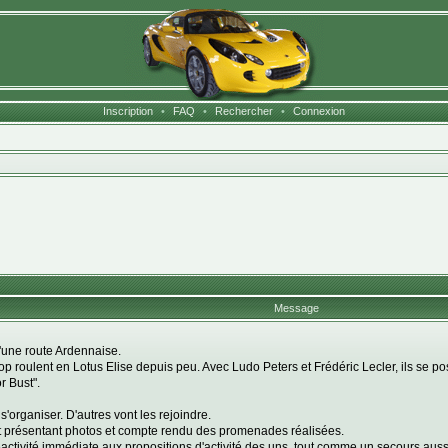
Inscription
•
FAQ
•
Rechercher
•
Connexion
Message
'une route Ardennaise.
 roulent en Lotus Elise depuis peu. Avec Ludo Peters et Frédéric Lecler, ils se post
r Bust".
s'organiser. D'autres vont les rejoindre.
 et présentant photos et compte rendu des promenades réalisées.
éactivité immédiate aux propositions d'activité des uns, tout comme un secours aussi