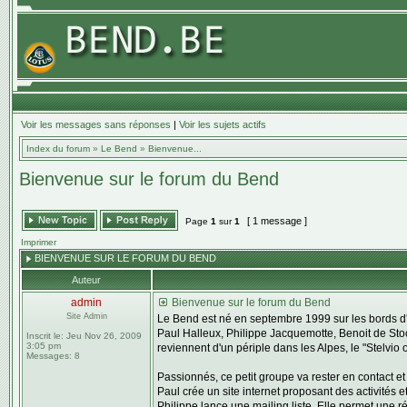
Voir les messages sans réponses
|
Voir les sujets actifs
Index du forum
»
Le Bend
»
Bienvenue...
Bienvenue sur le forum du Bend
[ 1 message ]
Page
1
sur
1
Imprimer
BIENVENUE SUR LE FORUM DU BEND
Auteur
admin
Bienvenue sur le forum du Bend
Site Admin
Le Bend est né en septembre 1999 sur les bords d
Paul Halleux, Philippe Jacquemotte, Benoit de Stoop
Inscrit le:
Jeu Nov 26, 2009
3:05 pm
reviennent d'un périple dans les Alpes, le "Stelvio o
Messages:
8
Passionnés, ce petit groupe va rester en contact et 
Paul crée un site internet proposant des activités
Philippe lance une mailing liste. Elle permet une r