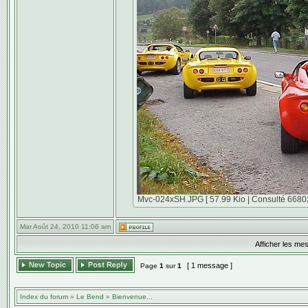
Mvc-024xSH.JPG [ 57.99 Kio | Consulté 66802 
Mar Août 24, 2010 11:06 am
Afficher les me
[ 1 message ]
Page
1
sur
1
Index du forum
»
Le Bend
»
Bienvenue...