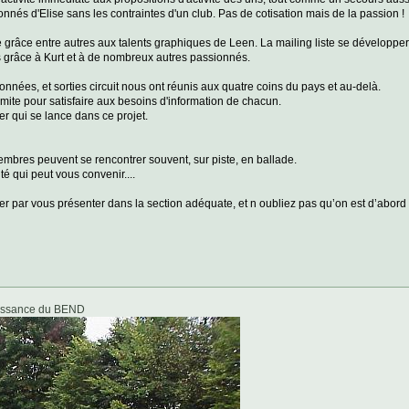
nnés d'Elise sans les contraintes d'un club. Pas de cotisation mais de la passion !
lle grâce entre autres aux talents graphiques de Leen. La mailing liste se dévelop
s grâce à Kurt et à de nombreux autres passionnés.
nnées, et sorties circuit nous ont réunis aux quatre coins du pays et au-delà.
 limite pour satisfaire aux besoins d'information de chacun.
er qui se lance dans ce projet.
embres peuvent se rencontrer souvent, sur piste, en ballade.
é qui peut vous convenir....
par vous présenter dans la section adéquate, et n oubliez pas qu’on est d’abord là po
issance du BEND