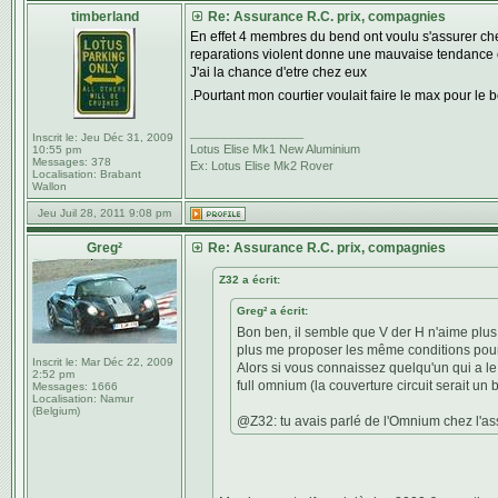
timberland
Re: Assurance R.C. prix, compagnies
En effet 4 membres du bend ont voulu s'assurer cher
reparations violent donne une mauvaise tendance
J'ai la chance d'etre chez eux
.Pourtant mon courtier voulait faire le max pour le 
_________________
Inscrit le:
Jeu Déc 31, 2009
Lotus Elise Mk1 New Aluminium
10:55 pm
Messages:
378
Ex: Lotus Elise Mk2 Rover
Localisation:
Brabant
Wallon
Jeu Juil 28, 2011 9:08 pm
Greg²
Re: Assurance R.C. prix, compagnies
Z32 a écrit:
Greg² a écrit:
Bon ben, il semble que V der H n'aime plus l
plus me proposer les même conditions pour 
Inscrit le:
Mar Déc 22, 2009
Alors si vous connaissez quelqu'un qui a l
2:52 pm
full omnium (la couverture circuit serait un
Messages:
1666
Localisation:
Namur
(Belgium)
@Z32: tu avais parlé de l'Omnium chez l'ass