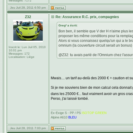
Messages:
7172
Jeu Juil 28, 2011 6:50 pm
Z32
Re: Assurance R.C. prix, compagnies
Greg² a écrit:
Bon ben, il semble que V der H n'aime plus les
proposer les même conditions pour la remplaça
Alors si vous connaissez quelqu'un qui a le br
omnium (la couverture circuit serait un bonus)
Inscrit le:
Lun Juil 05, 2010
10:01 pm
Messages:
172
@Z32: tu avais parlé de l'Omnium chez l'assure
Localisation:
Liège
Mwais.... un tarif au-delà des 2000 € + caution et s
Si je me souviens bien de mon calcul cela donnait p
dans les 25000 €... faut vraiment avoir un gros cras
Perso, j'ai laissé tombé.
_________________
Ex-Exige S - PP / PS
ISOTOP GREEN
Alpine A610
BLEU
Jeu Juil 28, 2011 7:03 pm