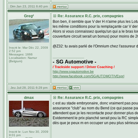
Dim Jan 23, 2011 6:40 pm
Greg²
Re: Assurance R.C. prix, compagnies
Bon ben, il semble que V der H n'aime plus les Lotu
les même conditions pour la remplaçante car V der 
Alors si vous connaissez quelqu'un qui a le bras l
couverture circuit serait un bonus) pour moins de 2
@Z32: tu avais parlé de l'Omnium chez l'assureur d
Inscrit le:
Mar Déc 22, 2009
2:52 pm
Messages:
1666
_________________
Localisation:
Namur
- SG Automotive -
(Belgium)
/ Trackside support / Driver Coaching /
http://www.sgautomotive.be
http://www.facebook.com/SGAUTOMOTIVEsprl
Jeu Juil 28, 2011 6:29 pm
dmax
Re: Assurance R.C. prix, compagnies
c est au stade embryonaire, donc vraiment pas pour 
assurance "club" au nom du Bend (ce qui passe par e
attendent que je les recontacte pour donner plus de
Evidemment le prix planché serait pou la RC simple,
dès que je peux m en occuper un peu plus sérieus
Inscrit le:
Lun Nov 30, 2009
9:01 pm