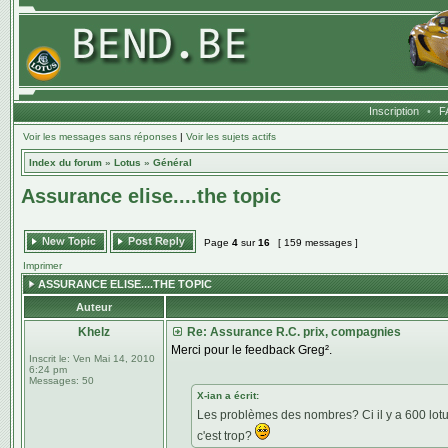
Inscription
•
F
Voir les messages sans réponses
|
Voir les sujets actifs
Index du forum
»
Lotus
»
Général
Assurance elise....the topic
Page
4
sur
16
[ 159 messages ]
Imprimer
ASSURANCE ELISE....THE TOPIC
Auteur
Khelz
Re: Assurance R.C. prix, compagnies
Merci pour le feedback Greg².
Inscrit le:
Ven Mai 14, 2010
6:24 pm
Messages:
50
X-ian a écrit:
Les problèmes des nombres? Ci il y a 600 lotus
c'est trop?