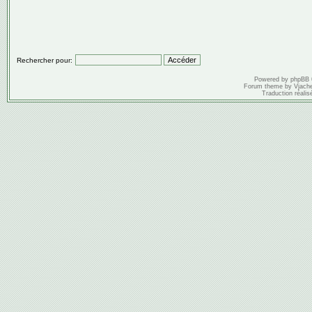
Rechercher pour:
Powered by
phpBB
Forum theme by
Vjach
Traduction réalis