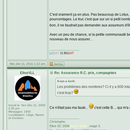
C'est vraiment ça en plus. Pas beaucoup de Lotus,
pourcentages. Le truc c'est que sur un si petit nom
bon, il ne faudrait pas demander aux assureurs d'êt
Avec un peu de chance, si la petite communauté belg
nouveau de nous assurer...
_________________
L
I
G
H
T
IS
R
I
G
H
T
Mar Jan 11, 2011 1:12 am
EliseVLL
Re: Assurance R.C. prix, compagnies
X-ian a écrit:
Les problèmes des nombres? Ci il y a 600 lotus
c'est trop?
Inscrit le:
Ven Déc 11, 2009
Ce n'était pas ma faute...
c'est cette B.... qui m'a
2:35 pm
Messages:
1954
Localisation:
Liège, Namur
_________________
et Condroz.
Christophe,
Elise SC 2008
Aspen White
, stage 3.