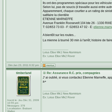
Ils ont des programmes spéciaux pour les véhicules
Selon lui, pas de soucis (il travaille aussi entre a
Apparemment, chaque courtier a un rating de sinistra
satifaire la clientèle
ETIENNE MARNEFFE
Avenue Franklin Roosevelt 104 bte 26 - 1330 RI
T: 02/653 73 03 - F: 02/653 47 02 - E:
etienne.marn
A bientôt sur les routes...
La mienne à tourné 30 min à l'arrêt; histoire de fair
_________________
Lotus Elise Mk1 New Aluminium
Ex: Lotus Elise Mk2 Rover
Dim Jan 23, 2011 6:32 pm
timberland
Re: Assurance R.C. prix, compagnies
J' ai oublié, si vous contactez Etienne Marneffe, a
a+
_________________
Lotus Elise Mk1 New Aluminium
Ex: Lotus Elise Mk2 Rover
Inscrit le:
Jeu Déc 31, 2009
10:55 pm
Messages:
378
Localisation:
Brabant
Wallon