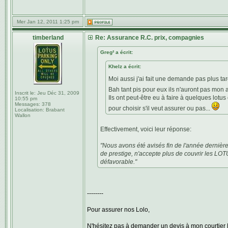
Mer Jan 12, 2011 1:25 pm
timberland
Re: Assurance R.C. prix, compagnies
Greg² a écrit:
Khelz a écrit:
Moi aussi j'ai fait une demande pas plus t
Bah tant pis pour eux ils n'auront pas mon
Inscrit le:
Jeu Déc 31, 2009
Ils ont peut-être eu à faire à quelques lot
10:55 pm
Messages:
378
pour choisir s'il veut assurer ou pas...
Localisation:
Brabant
Wallon
Effectivement, voici leur réponse:
"Nous avons été avisés fin de l'année derniè
de prestige, n'accepte plus de couvrir les LOTU
défavorable."
--------
Pour assurer nos Lolo,
N'hésitez pas à demander un devis à mon courtier 