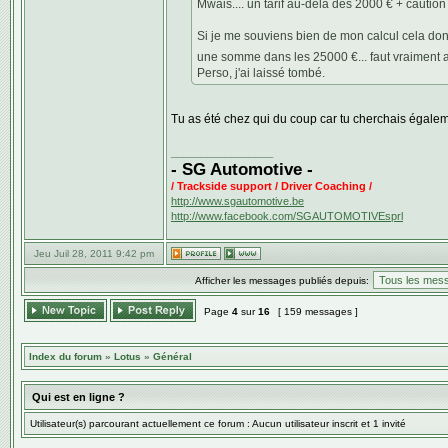
Mwais.... un tarif au-delà des 2000 € + caution
Si je me souviens bien de mon calcul cela donna
une somme dans les 25000 €... faut vraiment a
Perso, j'ai laissé tombé.
Tu as été chez qui du coup car tu cherchais égalem
_________________
- SG Automotive -
/ Trackside support / Driver Coaching /
http://www.sgautomotive.be
http://www.facebook.com/SGAUTOMOTIVEsprl
Jeu Juil 28, 2011 9:42 pm
Afficher les messages publiés depuis:
Page
4
sur
16
[ 159 messages ]
Index du forum
»
Lotus
»
Général
Qui est en ligne ?
Utilisateur(s) parcourant actuellement ce forum : Aucun utilisateur inscrit et 1 invité