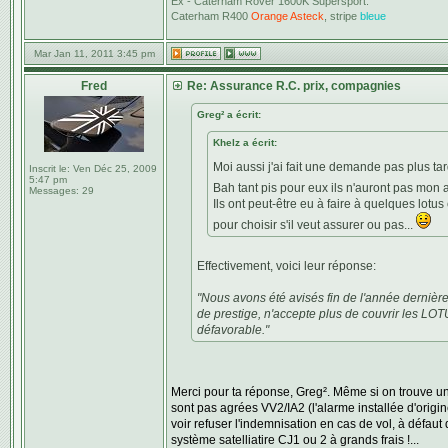
Ex - Caterham Rover 1600K Supersport.
Caterham R400
Orange Asteck
, stripe
bleue
Mar Jan 11, 2011 3:45 pm
Fred
Re: Assurance R.C. prix, compagnies
Greg² a écrit:
Khelz a écrit:
Moi aussi j'ai fait une demande pas plus t
Inscrit le:
Ven Déc 25, 2009
5:47 pm
Bah tant pis pour eux ils n'auront pas mon
Messages:
29
Ils ont peut-être eu à faire à quelques lot
pour choisir s'il veut assurer ou pas...
Effectivement, voici leur réponse:
"Nous avons été avisés fin de l'année derniè
de prestige, n'accepte plus de couvrir les LOTU
défavorable."
Merci pour ta réponse, Greg². Même si on trouve une
sont pas agrées VV2/IA2 (l'alarme installée d'origi
voir refuser l'indemnisation en cas de vol, à défaut
système satelliatire CJ1 ou 2 à grands frais !...