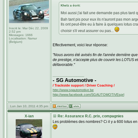
Khelz a écrit:
Moi aussi j'ai fait une demande pas plus tard
Bah tant pis pour eux ils n'auront pas mon ar
Ils ont peut-être eu à faire à quelques lotus 
Inscrit le:
Mar Déc 22, 2009
choisir s'il veut assurer ou pas...
2:52 pm
Messages:
1666
Localisation:
Namur
(Belgium)
Effectivement, voici leur réponse:
"Nous avons été avisés fin de l'année dernière q
de prestige, n'accepte plus de couvrir les LOTUS et 
défavorable."
_________________
- SG Automotive -
/ Trackside support / Driver Coaching /
http://www.sgautomotive.be
http://www.facebook.com/SGAUTOMOTIVEsprl
Lun Jan 10, 2011 4:35 pm
X-ian
Re: Assurance R.C. prix, compagnies
Les problèmes des nombres? Ci il y a 600 lotus en Be