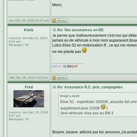
Merci,
Jeu Déc 23, 2010 11:47 am
Khelz
Re: Vos assurances en BE
Je pense que malheureusement c'est moi qui détient l
Inscrit le:
Ven Mai 14, 2010
jamais eu de véhicule à mon nom auparavant (touj
6:24 pm
Messages:
50
Lotus Elise S2 en motorisation R , ce qui me revi
ne me plante pas
_________________
L
I
G
H
T
IS
R
I
G
H
T
Mar Déc 28, 2010 3:43 pm
Fred
Re: Assurance R.C. prix, compagnies
Greg² a écrit:
Elise S1 - expertisée 18000€, assurée full o
supplément pour 2200€
)
Inscrit le:
Ven Déc 25, 2009
Seul véhicule chez eux au BM 3
5:47 pm
Messages:
29
Bizarre, bizarre: alléché par ton annonce, j'ai postu