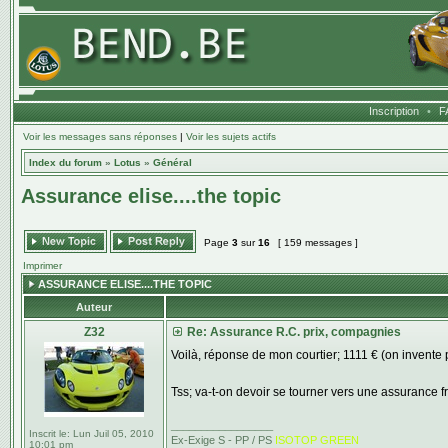
Inscription
•
F
Voir les messages sans réponses
|
Voir les sujets actifs
Index du forum
»
Lotus
»
Général
Assurance elise....the topic
Page
3
sur
16
[ 159 messages ]
Imprimer
ASSURANCE ELISE....THE TOPIC
Auteur
Z32
Re: Assurance R.C. prix, compagnies
Voilà, réponse de mon courtier; 1111 € (on invente p
Tss; va-t-on devoir se tourner vers une assurance fr
_________________
Inscrit le:
Lun Juil 05, 2010
Ex-Exige S - PP / PS
ISOTOP GREEN
10:01 pm