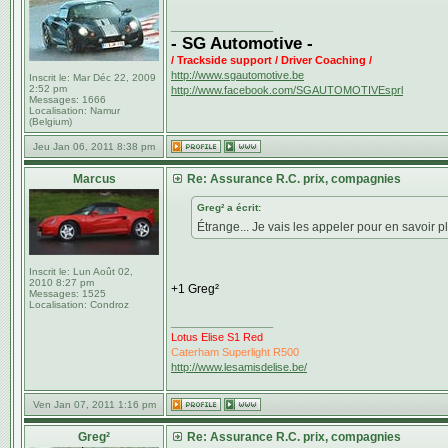
_________________
- SG Automotive -
/ Trackside support / Driver Coaching /
http://www.sgautomotive.be
Inscrit le:
Mar Déc 22, 2009
2:52 pm
http://www.facebook.com/SGAUTOMOTIVEsprl
Messages:
1666
Localisation:
Namur
(Belgium)
Jeu Jan 06, 2011 8:38 pm
Marcus
Re: Assurance R.C. prix, compagnies
Greg² a écrit:
Étrange... Je vais les appeler pour en savoir p
Inscrit le:
Lun Août 02,
2010 8:27 pm
+1 Greg²
Messages:
1525
Localisation:
Condroz
_________________
Lotus Elise S1 Red
Caterham Superlight R500
http://www.lesamisdelise.be/
Ven Jan 07, 2011 1:16 pm
Greg²
Re: Assurance R.C. prix, compagnies