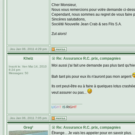
Cher Monsieur,
Nous vous remercions pour votre demande ci-dess
Cependant, nous sommes au regret de vous faire p
Sincères salutations,
Société Nouvelle Jean Crab & ses Fils S.A.
Zut alors!
Jeu Jan 06, 2011 4:29 pm
Khelz
Re: Assurance R.C. prix, compagnies
Moi aussi j'ai fait une demande pas plus tard qu'h
Inscrit le:
Ven Mai 14, 2010
6:24 pm
Messages:
50
Bah tant pis pour eux ils n'auront pas mon argent
Ils ont peut-être eu à faire à quelques lotus crashé
veut assurer ou pas...
_________________
L
I
G
H
T
IS
R
I
G
H
T
Jeu Jan 06, 2011 7:05 pm
Greg²
Re: Assurance R.C. prix, compagnies
Étrange... Je vais les appeler pour en savoir plus.