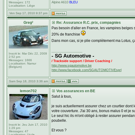
Alpine A610
BLEU
Messages:
172
Localisation:
Liège
Ven Sep 17, 2010 9:37 pm
Greg²
Re: Assurance R.C. prix, compagnies
Pas besoin d'aller en France, les vampires belges 
20% de franchise
Dans mon cas, si je plie complètement ma Lotus, ç
_________________
Inscrit le:
Mar Déc 22, 2009
- SG Automotive -
2:52 pm
Messages:
1666
/ Trackside support / Driver Coaching /
Localisation:
Namur
http://www.sgautomotive.be
(Belgium)
http://www.facebook.com/SGAUTOMOTIVEsprl
Sam Sep 18, 2010 3:36 am
lemon702
Vos assurances en BE
Salut à tous,
je suis actuellement assurer chez un courtier dont l
votre couverture. J'ai 30 ans, bonus malus 0 et je 
Le seul hic ils m'ont obligé à rester assurer pendan
poubelle.
Inscrit le:
Jeu Juin 17, 2010
1:29 pm
Et vous ?
Messages:
47
Localisation:
Uccle