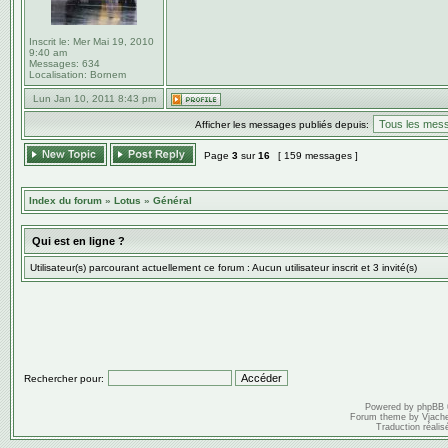
Inscrit le:
Mer Mai 19, 2010
9:40 am
Messages:
634
Localisation:
Bornem
Lun Jan 10, 2011 8:43 pm
Afficher les messages publiés depuis:
Page
3
sur
16
[ 159 messages ]
Index du forum
»
Lotus
»
Général
Qui est en ligne ?
Utilisateur(s) parcourant actuellement ce forum : Aucun utilisateur inscrit et 3 invité(s)
Rechercher pour:
Powered by
phpBB
Forum theme by
Vjach
Traduction réalis