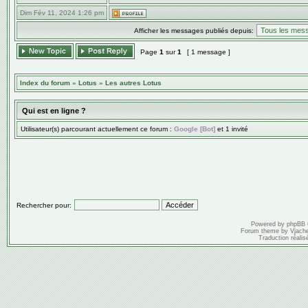
Dim Fév 11, 2024 1:26 pm
Afficher les messages publiés depuis:
Page
1
sur
1
[ 1 message ]
Index du forum
»
Lotus
»
Les autres Lotus
Qui est en ligne ?
Utilisateur(s) parcourant actuellement ce forum :
Google [Bot]
et 1 invité
Rechercher pour:
Powered by
phpBB
Forum theme by
Vjach
Traduction réalis