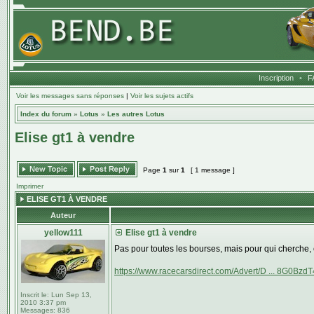
Inscription
•
F
Voir les messages sans réponses
|
Voir les sujets actifs
Index du forum
»
Lotus
»
Les autres Lotus
Elise gt1 à vendre
Page
1
sur
1
[ 1 message ]
Imprimer
ELISE GT1 À VENDRE
Auteur
yellow111
Elise gt1 à vendre
Pas pour toutes les bourses, mais pour qui cherche, 
https://www.racecarsdirect.com/Advert/D ... 8G0Bzd
Inscrit le:
Lun Sep 13,
2010 3:37 pm
Messages:
836