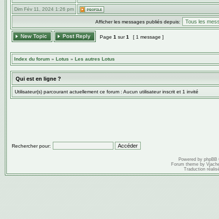
Dim Fév 11, 2024 1:26 pm
Afficher les messages publiés depuis:
Page
1
sur
1
[ 1 message ]
Index du forum
»
Lotus
»
Les autres Lotus
Qui est en ligne ?
Utilisateur(s) parcourant actuellement ce forum : Aucun utilisateur inscrit et 1 invité
Rechercher pour:
Powered by
phpBB
Forum theme by
Vjach
Traduction réalis