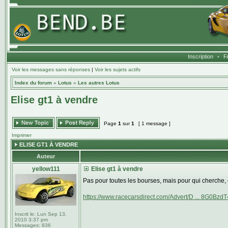
Inscription
•
F
Voir les messages sans réponses
|
Voir les sujets actifs
Index du forum
»
Lotus
»
Les autres Lotus
Elise gt1 à vendre
Page
1
sur
1
[ 1 message ]
Imprimer
ELISE GT1 À VENDRE
Auteur
yellow111
Elise gt1 à vendre
Pas pour toutes les bourses, mais pour qui cherche, 
https://www.racecarsdirect.com/Advert/D ... 8G0Bzd
Inscrit le:
Lun Sep 13,
2010 3:37 pm
Messages:
836