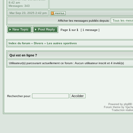
8:42 am
Messages:
343
Mar Sep 23, 2025 2:42 pm
Afficher les messages publiés depuis:
Page
1
sur
1
[ 1 message ]
Index du forum
»
Divers
»
Les autres sportives
Qui est en ligne ?
Utilisateur(s) parcourant actuellement ce forum : Aucun utilisateur inscrit et 4 invité(s)
Rechercher pour:
Powered by
phpBB
Forum theme by
Vjach
Traduction réalis