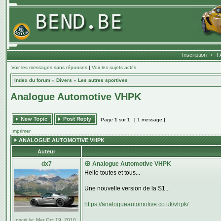
Inscription
•
F
Voir les messages sans réponses
|
Voir les sujets actifs
Index du forum
»
Divers
»
Les autres sportives
Analogue Automotive VHPK
Page
1
sur
1
[ 1 message ]
Imprimer
ANALOGUE AUTOMOTIVE VHPK
Auteur
dx7
Analogue Automotive VHPK
Hello toutes et tous...
Une nouvelle version de la S1...
https://analogueautomotive.co.uk/vhpk/
Inscrit le:
Mar Oct 19, 2010