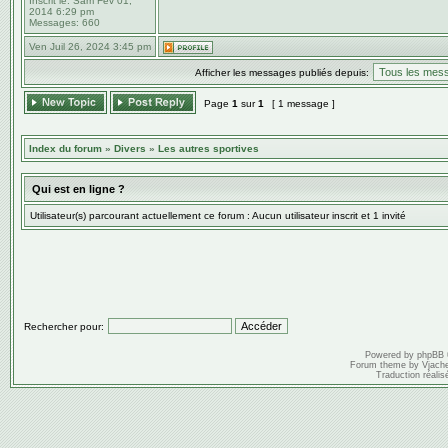
Inscrit le:
Sam Fév 01,
2014 6:29 pm
Messages:
660
Ven Juil 26, 2024 3:45 pm
Afficher les messages publiés depuis:
Page
1
sur
1
[ 1 message ]
Index du forum
»
Divers
»
Les autres sportives
Qui est en ligne ?
Utilisateur(s) parcourant actuellement ce forum : Aucun utilisateur inscrit et 1 invité
Rechercher pour:
Powered by
phpBB
Forum theme by
Vjach
Traduction réalis