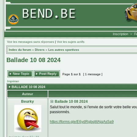
Inscription
•
F
Voir les messages sans réponses
|
Voir les sujets actifs
Index du forum
»
Divers
»
Les autres sportives
Ballade 10 08 2024
Page
1
sur
1
[ 1 message ]
Imprimer
BALLADE 10 08 2024
Auteur
Beurky
Ballade 10 08 2024
Salut tout le monde, si l'envie de sortir votre belle 
passionnés.
https://forms.gle/E6ydRgbqMAjqAs5a9