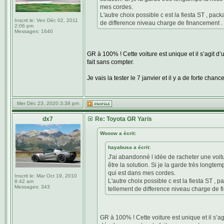
mes cordes.
L'autre choix possible c est la fiesta ST , pa
Inscrit le:
Ven Déc 02, 2011
de difference niveau charge de financement .
2:06 pm
Messages:
1640
GR à 100% ! Cette voiture est unique et il s’agit d
fait sans compter.
Je vais la tester le 7 janvier et il y a de forte chan
Mer Déc 23, 2020 3:38 pm
dx7
Re: Toyota GR Yaris
Wooow a écrit:
hayabusa a écrit:
J'ai abandonné l idée de racheter une voit
être la solution. Si je la garde très longte
qui est dans mes cordes.
Inscrit le:
Mar Oct 19, 2010
L'autre choix possible c est la fiesta ST ,
8:42 am
Messages:
343
tellement de difference niveau charge de f
GR à 100% ! Cette voiture est unique et il s’ag