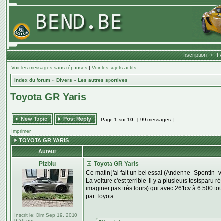
Inscription
•
F
Voir les messages sans réponses
|
Voir les sujets actifs
Index du forum
»
Divers
»
Les autres sportives
Toyota GR Yaris
Page
1
sur
10
[ 99 messages ]
Imprimer
TOYOTA GR YARIS
Auteur
Pizblu
Toyota GR Yaris
Ce matin j'ai fait un bel essai (Andenne- Spontin- v
La voiture c'est terrible, il y a plusieurs testsparu
imaginer pas très lours) qui avec 261cv à 6.500 tou
par Toyota.
Inscrit le:
Dim Sep 19, 2010
9:36 pm