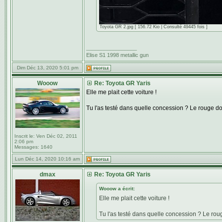
Toyota GR 2.jpg [ 156.72 Kio | Consulté 49445 fois ]
_________________
Elise S1 1998 metallic gun
Dim Déc 13, 2020 5:01 pm
Wooow
Re: Toyota GR Yaris
Elle me plait cette voiture !
Tu l'as testé dans quelle concession ? Le rouge d
Inscrit le:
Ven Déc 02, 2011
2:06 pm
Messages:
1640
Lun Déc 14, 2020 10:16 am
dmax
Re: Toyota GR Yaris
Wooow a écrit:
Elle me plait cette voiture !
Tu l'as testé dans quelle concession ? Le rou