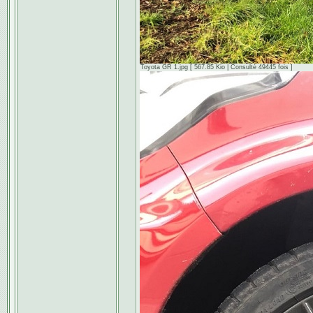
Toyota GR 1.jpg [ 567.85 Kio | Consulté 49445 fois ]