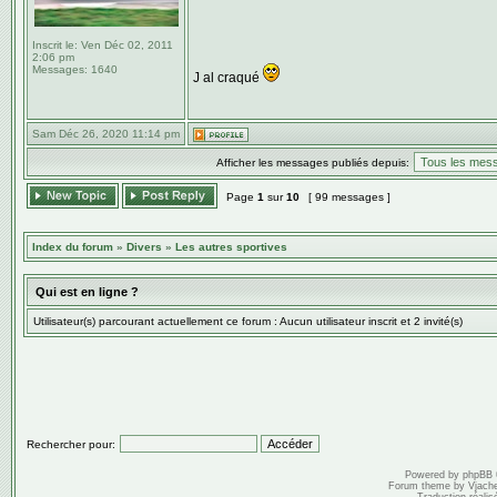
Inscrit le:
Ven Déc 02, 2011
2:06 pm
Messages:
1640
J al craqué
Sam Déc 26, 2020 11:14 pm
Afficher les messages publiés depuis:
Page
1
sur
10
[ 99 messages ]
Index du forum
»
Divers
»
Les autres sportives
Qui est en ligne ?
Utilisateur(s) parcourant actuellement ce forum : Aucun utilisateur inscrit et 2 invité(s)
Rechercher pour:
Powered by
phpBB
Forum theme by
Vjach