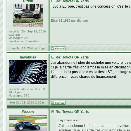
Pizblu
Re: Toyota GR Yaris
Toyota Europe, c'est pas une concession, c'est le 
_________________
Elise S1 1998 metallic gun
Inscrit le:
Dim Sep 19, 2010
9:36 pm
Messages:
369
Localisation:
Bruxelles
Lun Déc 14, 2020 4:00 pm
hayabusa
Re: Toyota GR Yaris
J'ai abandonné l idée de racheter une voiture juste
Si je la garde très longtemps la mise en circulatio
L'autre choix possible c est la fiesta ST , package
difference niveau charge de financement .
Inscrit le:
Mer Juin 29, 2011
10:42 pm
Messages:
576
Mer Déc 23, 2020 2:26 pm
Wooow
Re: Toyota GR Yaris
hayabusa a écrit:
J'ai abandonné l idée de racheter une voiture 
solution. Si je la garde très longtemps la mise