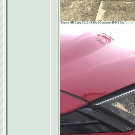
Toyota GR 3.jpg [ 210.47 Kio | Consulté 49445 fois ]