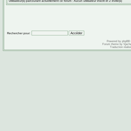
Utilisateur(s) parcourant actuellement ce forum : Aucun utilisateur inscrit et 2 invité(s)
Rechercher pour:
Powered by
phpBB
Forum theme by
Vjach
Traduction réalis