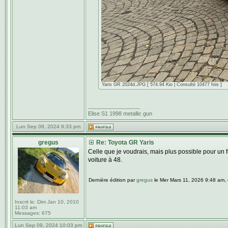
Yaris GR 2024d.JPG [ 574.94 Kio | Consulté 10477 fois ]
_________________
Elise S1 1998 metallic gun
Lun Sep 09, 2024 9:33 pm
gregus
Re: Toyota GR Yaris
Celle que je voudrais, mais plus possible pour un 
voiture à 48.
Dernière édition par
gregus
le Mer Mars 11, 2026 9:48 am, éd
Inscrit le:
Dim Jan 10, 2010
11:03 am
Messages:
675
Lun Sep 09, 2024 10:03 pm