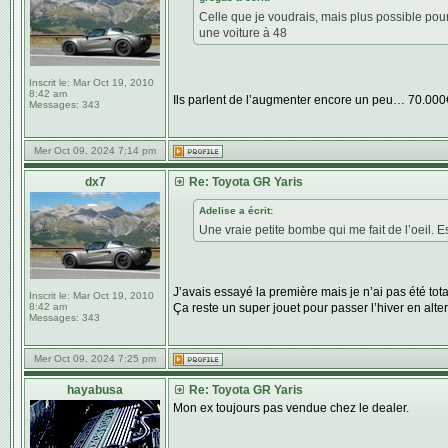
Celle que je voudrais, mais plus possible pou
une voiture à 48
Inscrit le:
Mar Oct 19, 2010
8:42 am
Ils parlent de l’augmenter encore un peu… 70.000€
Messages:
343
Mer Oct 09, 2024 7:14 pm
dx7
Re: Toyota GR Yaris
Adelise a écrit:
Une vraie petite bombe qui me fait de l’oeil.
J’avais essayé la première mais je n’ai pas été tot
Inscrit le:
Mar Oct 19, 2010
8:42 am
Ça reste un super jouet pour passer l’hiver en alt
Messages:
343
Mer Oct 09, 2024 7:25 pm
hayabusa
Re: Toyota GR Yaris
Mon ex toujours pas vendue chez le dealer.