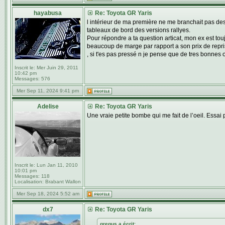
hayabusa
Re: Toyota GR Yaris
l intérieur de ma première ne me branchait pas des
tableaux de bord des versions rallyes.
Pour répondre a ta question articat, mon ex est tou
beaucoup de marge par rapport a son prix de reprise 
, si t'es pas pressé n je pense que de tres bonnes 
Inscrit le:
Mer Juin 29, 2011
10:42 pm
Messages:
576
Mer Sep 11, 2024 9:41 pm
Adelise
Re: Toyota GR Yaris
Une vraie petite bombe qui me fait de l’oeil. Essa
Inscrit le:
Lun Jan 11, 2010
10:01 pm
Messages:
118
Localisation:
Brabant Wallon
Mer Sep 18, 2024 5:52 am
dx7
Re: Toyota GR Yaris
gregus a écrit: