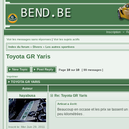
Inscription
•
F
Voir les messages sans réponses
|
Voir les sujets actifs
Index du forum
»
Divers
»
Les autres sportives
Toyota GR Yaris
Page
10
sur
10
[ 99 messages ]
Imprimer
TOYOTA GR YARIS
Auteur
hayabusa
Re: Toyota GR Yaris
Articat a écrit:
Beaucoup en occase et les prix se tassent un
peu kilométrées .
Inscrit le:
Mer Juin 29, 2011