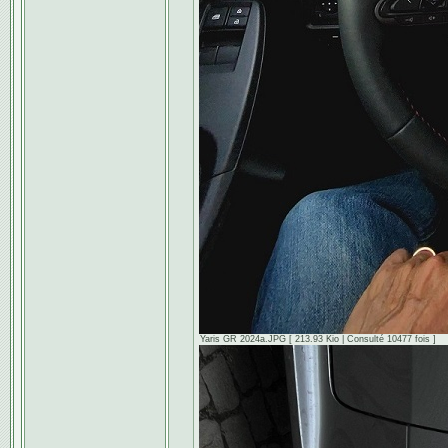
Yaris GR 2024a.JPG [ 213.93 Kio | Consulté 10477 fois ]