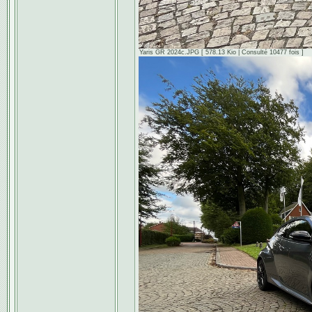
Yaris GR 2024c.JPG [ 578.13 Kio | Consulté 10477 fois ]