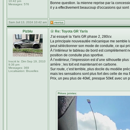
10:42 pm
Bonne question. la mienne reprise par la concessi
Messages:
576
il y a effectivement beaucoup d'occasions qui sont 
Sam Juil 13, 2024 10:42 am
Pizblu
Re: Toyota GR Yaris
J’ai essayé la Yaris GR phase 2, 280cv.
La principale nouveautée mécanique me semble la 
peut séléctionner son mode de conduite, ce qui princ
À l’intérieur le tableau de bord est complètement 
position de conduite plus sportive.
À l’extérieur, l’impression est d’une silhouette pl
Inscrit le:
Dim Sep 19, 2010
arrière ; les toit est maintenant en carbone.
9:36 pm
Messages:
369
Sur route, c’est terrible, plus docile du modèle pré
Localisation:
Bruxelles
mais les sensations sont plus fort des celle de ma
Prix, un peu plus de 40k€, presque 50k€ avec un pa
Pièces jointes: