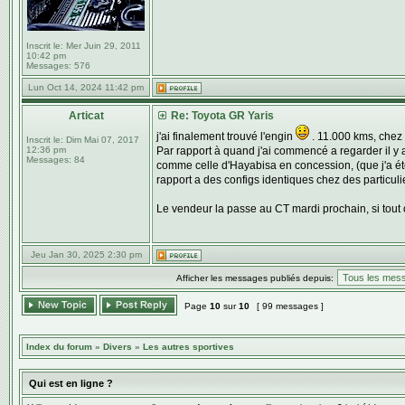
Inscrit le:
Mer Juin 29, 2011
10:42 pm
Messages:
576
Lun Oct 14, 2024 11:42 pm
Articat
Re: Toyota GR Yaris
j'ai finalement trouvé l'engin
. 11.000 kms, chez u
Inscrit le:
Dim Mai 07, 2017
12:36 pm
Par rapport à quand j'ai commencé a regarder il y a
Messages:
84
comme celle d'Hayabisa en concession, (que j'a été
rapport a des configs identiques chez des particul
Le vendeur la passe au CT mardi prochain, si tout o
Jeu Jan 30, 2025 2:30 pm
Afficher les messages publiés depuis:
Page
10
sur
10
[ 99 messages ]
Index du forum
»
Divers
»
Les autres sportives
Qui est en ligne ?