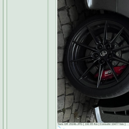
Yaris GR 2024b.JPG [ 192.65 Kio | Consulté 10477 fois ]