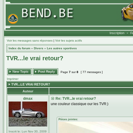
Inscription
•
F
Voir les messages sans réponses
|
Voir les sujets actifs
Index du forum
»
Divers
»
Les autres sportives
TVR...le vrai retour?
Page
7
sur
8
[ 77 messages ]
Imprimer
TVR...LE VRAI RETOUR?
Auteur
dmax
Re: TVR...le vrai retour?
une couleur classique our les TVR:)
Pièces jointes:
Inscrit le:
Lun Nov 30, 2009