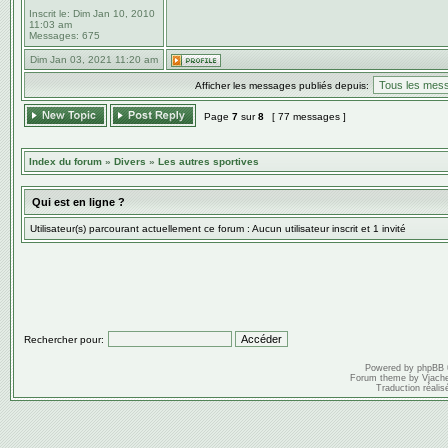
Inscrit le:
Dim Jan 10, 2010
11:03 am
Messages:
675
Dim Jan 03, 2021 11:20 am
Afficher les messages publiés depuis:
Page
7
sur
8
[ 77 messages ]
Index du forum
»
Divers
»
Les autres sportives
Qui est en ligne ?
Utilisateur(s) parcourant actuellement ce forum : Aucun utilisateur inscrit et 1 invité
Rechercher pour:
Powered by
phpBB
Forum theme by
Vjach
Traduction réalis