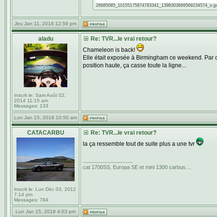
26685085_10155175874783341_1398303669569234574_o.jpg [
Jeu Jan 11, 2018 12:58 pm
aladu
Re: TVR...le vrai retour?
Chameleon is back!
Elle était exposée à Birmingham ce weekend. Par co
position haute, ça casse toute la ligne...
Inscrit le:
Sam Août 02,
2014 11:15 am
Messages:
133
Lun Jan 15, 2018 10:50 am
CATACARBU
Re: TVR...le vrai retour?
la ça ressemble tout de suite plus a une tvr
_________________
cat 1700SS, Europa SE et mini 1300 carbus....
Inscrit le:
Lun Déc 03, 2012
7:14 pm
Messages:
784
Lun Jan 15, 2018 4:03 pm