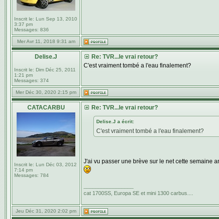
Inscrit le:
Lun Sep 13, 2010
3:37 pm
Messages:
836
Mer Avr 11, 2018 9:31 am
Delise.J
Re: TVR...le vrai retour?
C'est vraiment tombé a l'eau finalement?
Inscrit le:
Dim Déc 25, 2011
1:21 pm
Messages:
374
Mer Déc 30, 2020 2:15 pm
CATACARBU
Re: TVR...le vrai retour?
Delise.J a écrit:
C'est vraiment tombé a l'eau finalement?
J'ai vu passer une brève sur le net cette semaine an
Inscrit le:
Lun Déc 03, 2012
7:14 pm
Messages:
784
_________________
cat 1700SS, Europa SE et mini 1300 carbus....
Jeu Déc 31, 2020 2:02 pm