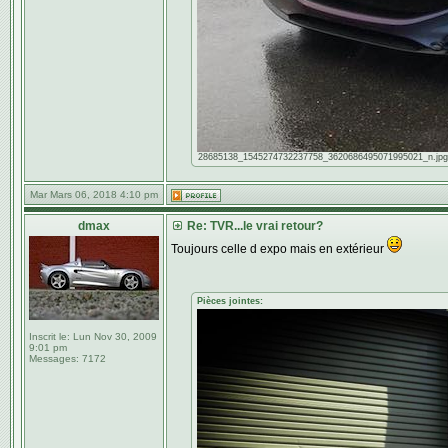
28685138_1545274732237758_3620686495071995021_n.jpg [ 4
Mar Mars 06, 2018 4:10 pm
dmax
Re: TVR...le vrai retour?
Toujours celle d expo mais en extérieur
Pièces jointes:
Inscrit le:
Lun Nov 30, 2009
9:01 pm
Messages:
7172