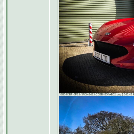
39B39CBF-6F33-4FC6-B693-C5EB4E54AB02.png [ 646.49 Kio