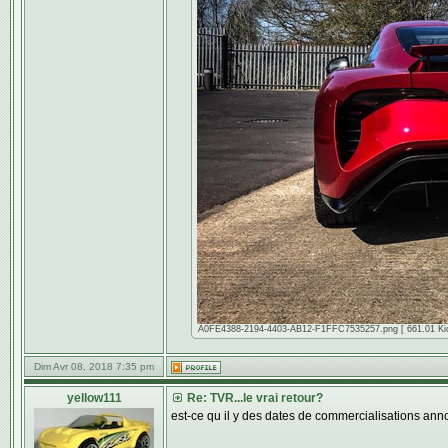
A0FE4388-2194-4403-AB12-F1FFC7535257.png [ 661.01 Kio |
Dim Avr 08, 2018 7:35 pm
yellow111
Re: TVR...le vrai retour?
est-ce qu il y des dates de commercialisations ann