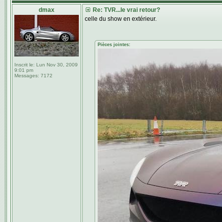
dmax
Re: TVR...le vrai retour?
celle du show en extérieur.
Pièces jointes:
Inscrit le:
Lun Nov 30, 2009
9:01 pm
Messages:
7172