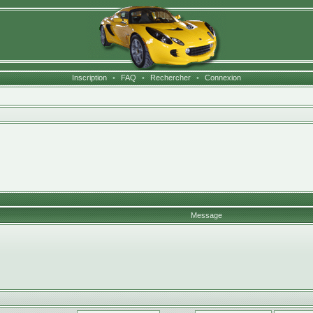
Inscription
•
FAQ
•
Rechercher
•
Connexion
Message