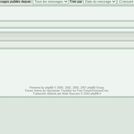
ssages publiés depuis:
Trier par
Powered by
phpBB
© 2000, 2002, 2005, 2007 phpBB Group.
Forum theme by
Vjacheslav Trushkin
for
Free Forum
/
DivisionCore
.
Traduction réalisée par
Maël Soucaze
© 2010
phpBB.fr