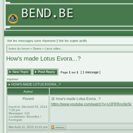
Voir les messages sans réponses
|
Voir les sujets actifs
Index du forum
»
Divers
»
Liens utiles...
How's made Lotus Evora...?
[ 1 message ]
Page
1
sur
1
Imprimer
HOW'S MADE LOTUS EVORA...?
Auteur
Florent
How's made Lotus Evora...?
https://www.youtube.com/watch?v=U3FRRno9e5k
Inscrit le:
Dim Août 03, 2014
7:28 pm
Messages:
132
Localisation:
Bruxelles /
Koningslo
Mar Août 11, 2015 11:01 pm