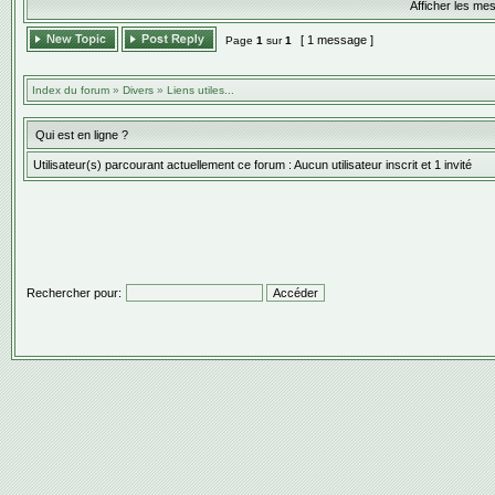
Afficher les me
[ 1 message ]
Page
1
sur
1
Index du forum
»
Divers
»
Liens utiles...
Qui est en ligne ?
Utilisateur(s) parcourant actuellement ce forum : Aucun utilisateur inscrit et 1 invité
Rechercher pour: