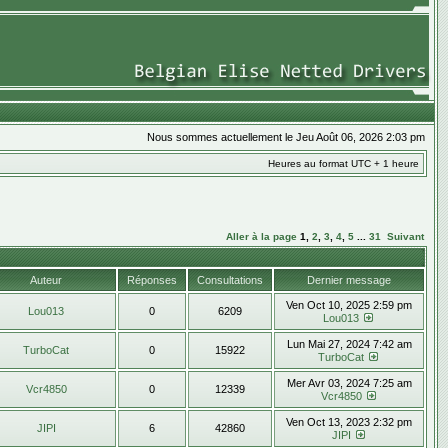
Nous sommes actuellement le Jeu Août 06, 2026 2:03 pm
Heures au format UTC + 1 heure
Aller à la page
1
,
2
,
3
,
4
,
5
...
31
Suivant
Auteur
Réponses
Consultations
Dernier message
Ven Oct 10, 2025 2:59 pm
Lou013
0
6209
Lou013
Lun Mai 27, 2024 7:42 am
TurboCat
0
15922
TurboCat
Mer Avr 03, 2024 7:25 am
Vcr4850
0
12339
Vcr4850
Ven Oct 13, 2023 2:32 pm
JIPI
6
42860
JIPI