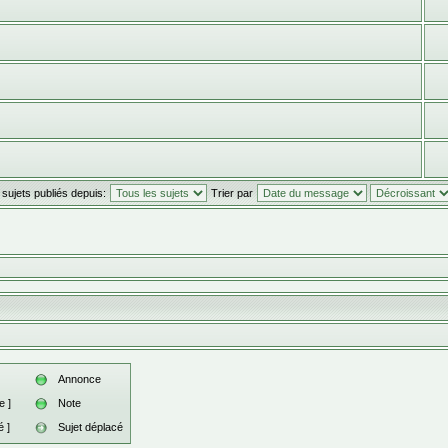
 sujets publiés depuis:
Trier par
Annonce
e ]
Note
 ]
Sujet déplacé