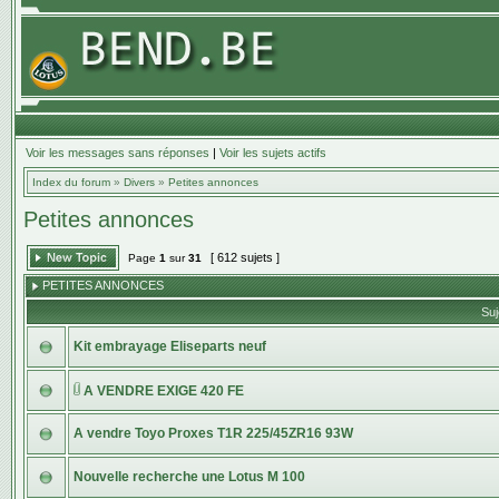
Voir les messages sans réponses
|
Voir les sujets actifs
Index du forum
»
Divers
»
Petites annonces
Petites annonces
[ 612 sujets ]
Page
1
sur
31
PETITES ANNONCES
Suj
Kit embrayage Eliseparts neuf
A VENDRE EXIGE 420 FE
A vendre Toyo Proxes T1R 225/45ZR16 93W
Nouvelle recherche une Lotus M 100