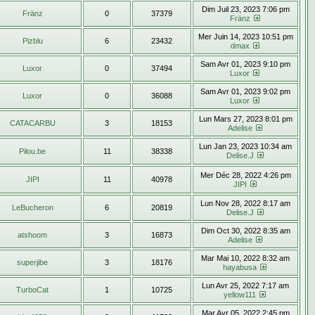
Dim Juil 23, 2023 7:06 pm
Fränz
0
37379
Fränz
Mer Juin 14, 2023 10:51 pm
Pizblu
6
23432
dmax
Sam Avr 01, 2023 9:10 pm
Luxor
0
37494
Luxor
Sam Avr 01, 2023 9:02 pm
Luxor
0
36088
Luxor
Lun Mars 27, 2023 8:01 pm
CATACARBU
3
18153
Adelise
Lun Jan 23, 2023 10:34 am
Pilou.be
11
38338
Delise.J
Mer Déc 28, 2022 4:26 pm
JIPI
11
40978
JIPI
Lun Nov 28, 2022 8:17 am
LeBucheron
6
20819
Delise.J
Dim Oct 30, 2022 8:35 am
atshoom
3
16873
Adelise
Mar Mai 10, 2022 8:32 am
superjibe
3
18176
hayabusa
Lun Avr 25, 2022 7:17 am
TurboCat
1
10725
yellow111
Mar Avr 05, 2022 2:45 pm