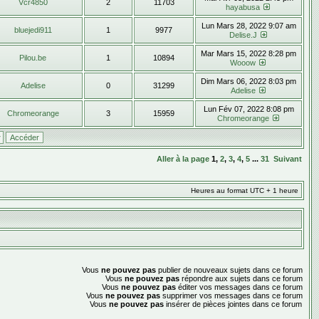
Vcr4850
2
11703
hayabusa
Lun Mars 28, 2022 9:07 am
bluejedi911
1
9977
Delise.J
Mar Mars 15, 2022 8:28 pm
Pilou.be
1
10894
Wooow
Dim Mars 06, 2022 8:03 pm
Adelise
0
31299
Adelise
Lun Fév 07, 2022 8:08 pm
Chromeorange
3
15959
Chromeorange
Aller à la page
1
,
2
,
3
,
4
,
5
...
31
Suivant
Heures au format UTC + 1 heure
Vous
ne pouvez pas
publier de nouveaux sujets dans ce forum
Vous
ne pouvez pas
répondre aux sujets dans ce forum
Vous
ne pouvez pas
éditer vos messages dans ce forum
Vous
ne pouvez pas
supprimer vos messages dans ce forum
Vous
ne pouvez pas
insérer de pièces jointes dans ce forum