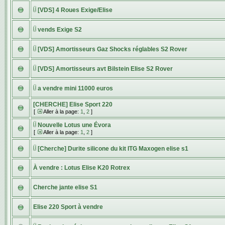
[VDS] 4 Roues Exige/Elise
vends Exige S2
[VDS] Amortisseurs Gaz Shocks réglables S2 Rover
[VDS] Amortisseurs avt Bilstein Elise S2 Rover
a vendre mini 11000 euros
[CHERCHE] Elise Sport 220
[
Aller à la page:
1
,
2
]
Nouvelle Lotus une Évora
[
Aller à la page:
1
,
2
]
[Cherche] Durite silicone du kit ITG Maxogen elise s1
À vendre : Lotus Elise K20 Rotrex
Cherche jante elise S1
Elise 220 Sport à vendre