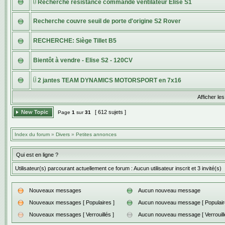
Recherche résistance commande ventilateur Elise S1
Recherche couvre seuil de porte d'origine S2 Rover
RECHERCHE: Siège Tillet B5
Bientôt à vendre - Elise S2 - 120CV
2 jantes TEAM DYNAMICS MOTORSPORT en 7x16
Afficher les
[ 612 sujets ]
Page
1
sur
31
Index du forum
»
Divers
»
Petites annonces
Qui est en ligne ?
Utilisateur(s) parcourant actuellement ce forum : Aucun utilisateur inscrit et 3 invité(s)
Nouveaux messages
Aucun nouveau message
Nouveaux messages [ Populaires ]
Aucun nouveau message [ Populair
Nouveaux messages [ Verrouillés ]
Aucun nouveau message [ Verrouillé