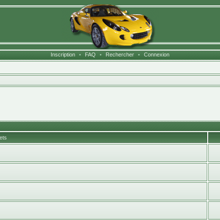
Inscription
•
FAQ
•
Rechercher
•
Connexion
ets