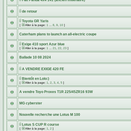
Fiat Panda 4x4 141 (ancien millenaire)
de retour
Toyota GR Yaris
[
Aller à la page:
1
...
8
,
9
,
10
]
Caterham plans to launch an all-electric coupe
Exige 410 sport Azur blue
[
Aller à la page:
1
...
21
,
22
,
23
]
Ballade 10 08 2024
A VENDRE EXIGE 420 FE
Bientôt en Lolo:)
[
Aller à la page:
1
,
2
,
3
,
4
,
5
]
A vendre Toyo Proxes T1R 225/45ZR16 93W
MG cyberster
Nouvelle recherche une Lotus M 100
Lotus S CUP R course
[
Aller à la page:
1
,
2
]