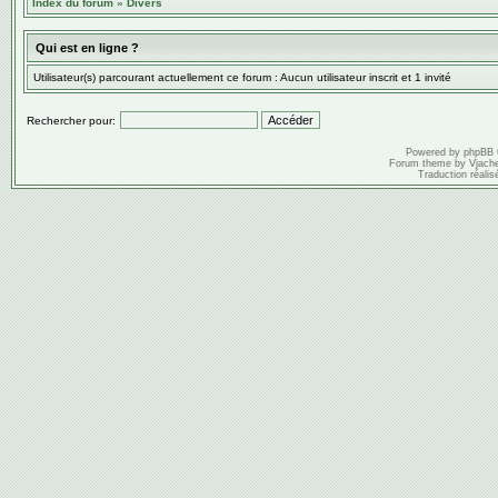
Index du forum
»
Divers
Qui est en ligne ?
Utilisateur(s) parcourant actuellement ce forum : Aucun utilisateur inscrit et 1 invité
Rechercher pour:
Powered by
phpBB
Forum theme by
Vjach
Traduction réalis