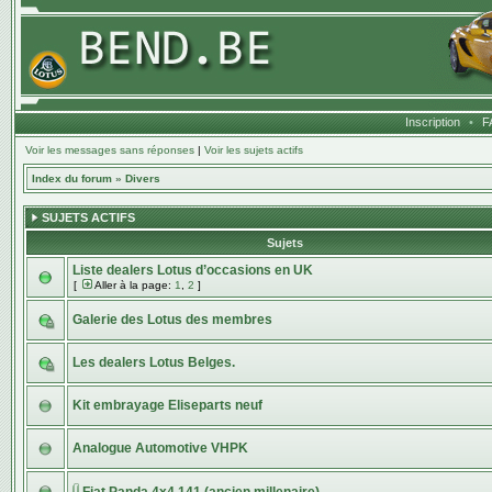
Inscription
•
F
Voir les messages sans réponses
|
Voir les sujets actifs
Index du forum
»
Divers
SUJETS ACTIFS
Sujets
Liste dealers Lotus d’occasions en UK
[
Aller à la page:
1
,
2
]
Galerie des Lotus des membres
Les dealers Lotus Belges.
Kit embrayage Eliseparts neuf
Analogue Automotive VHPK