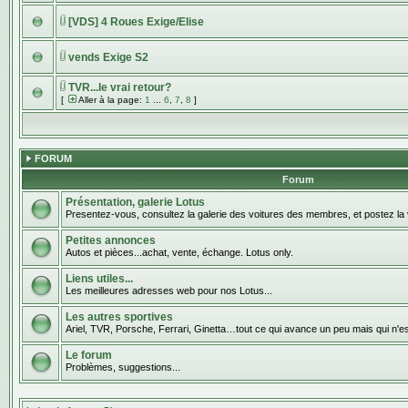
[VDS] 4 Roues Exige/Elise
vends Exige S2
TVR...le vrai retour?
[
Aller à la page:
1
...
6
,
7
,
8
]
FORUM
Forum
Présentation, galerie Lotus
Presentez-vous, consultez la galerie des voitures des membres, et postez la 
Petites annonces
Autos et pièces...achat, vente, échange. Lotus only.
Liens utiles...
Les meilleures adresses web pour nos Lotus...
Les autres sportives
Ariel, TVR, Porsche, Ferrari, Ginetta…tout ce qui avance un peu mais qui n'e
Le forum
Problèmes, suggestions...