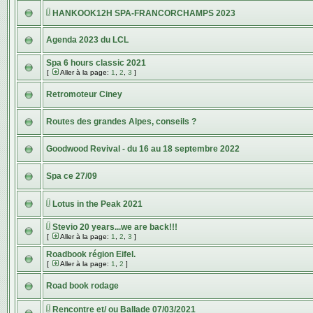
HANKOOK12H SPA-FRANCORCHAMPS 2023
Agenda 2023 du LCL
Spa 6 hours classic 2021
[
Aller à la page:
1
,
2
,
3
]
Retromoteur Ciney
Routes des grandes Alpes, conseils ?
Goodwood Revival - du 16 au 18 septembre 2022
Spa ce 27/09
Lotus in the Peak 2021
Stevio 20 years...we are back!!!
[
Aller à la page:
1
,
2
,
3
]
Roadbook région Eifel.
[
Aller à la page:
1
,
2
]
Road book rodage
Rencontre et/ ou Ballade 07/03/2021