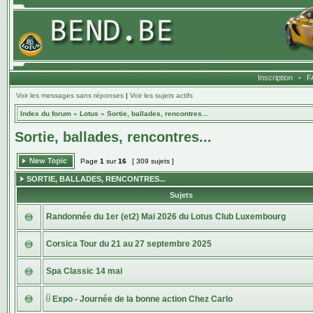
Inscription
•
F
Voir les messages sans réponses
|
Voir les sujets actifs
Index du forum
»
Lotus
»
Sortie, ballades, rencontres...
Sortie, ballades, rencontres...
Page
1
sur
16
[ 309 sujets ]
SORTIE, BALLADES, RENCONTRES...
Sujets
Randonnée du 1er (et2) Mai 2026 du Lotus Club Luxembourg
Corsica Tour du 21 au 27 septembre 2025
Spa Classic 14 mai
Expo - Journée de la bonne action Chez Carlo