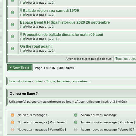
[
Aller à la page:
1
,
2
]
Ballade région spa samedi 19/09
[
Aller à la page:
1
,
2
]
Espace Bend 6 H Spa historique 2020 26 septembre
[
Aller à la page:
1
,
2
]
Proposition de ballade dimanche matin 09 août
[
Aller à la page:
1
,
2
,
3
]
On the road again !
[
Aller à la page:
1
,
2
]
Afficher les sujets publiés depuis:
Page
1
sur
16
[ 309 sujets ]
Index du forum
»
Lotus
»
Sortie, ballades, rencontres...
Qui est en ligne ?
Utilisateur(s) parcourant actuellement ce forum : Aucun utilisateur inscrit et 3 invité(s)
Nouveaux messages
Aucun nouveau message
Nouveaux messages [ Populaires ]
Aucun nouveau message [ Populaire ]
Nouveaux messages [ Verrouillés ]
Aucun nouveau message [ Verrouillé ]