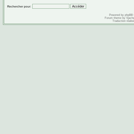
Rechercher pour:
Powered by
phpBB
Forum theme by
Vjach
Traduction réalis