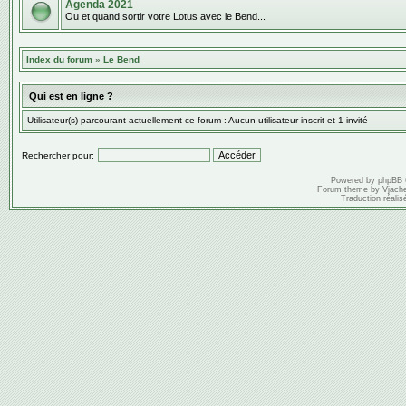
Agenda 2021
Ou et quand sortir votre Lotus avec le Bend...
Index du forum
»
Le Bend
Qui est en ligne ?
Utilisateur(s) parcourant actuellement ce forum : Aucun utilisateur inscrit et 1 invité
Rechercher pour:
Powered by
phpBB
Forum theme by
Vjach
Traduction réalis