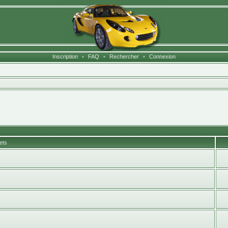
Inscription
•
FAQ
•
Rechercher
•
Connexion
ets