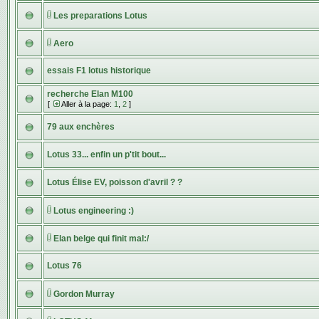
Les preparations Lotus
Aero
essais F1 lotus historique
recherche Elan M100
[
Aller à la page:
1
,
2
]
79 aux enchères
Lotus 33... enfin un p'tit bout...
Lotus Élise EV, poisson d'avril ? ?
Lotus engineering :)
Elan belge qui finit mal:/
Lotus 76
Gordon Murray