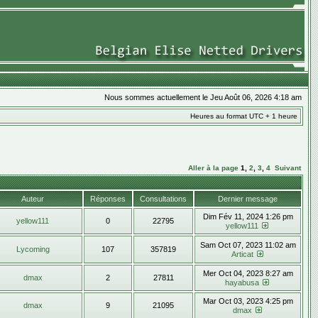
Nous sommes actuellement le Jeu Août 06, 2026 4:18 am
Heures au format UTC + 1 heure
Aller à la page
1
,
2
,
3
,
4
Suivant
Auteur
Réponses
Consultations
Dernier message
Dim Fév 11, 2024 1:26 pm
yellow111
0
22795
yellow111
Sam Oct 07, 2023 11:02 am
Lycoming
107
357819
Articat
Mer Oct 04, 2023 8:27 am
dmax
2
27811
hayabusa
Mar Oct 03, 2023 4:25 pm
dmax
9
21095
dmax