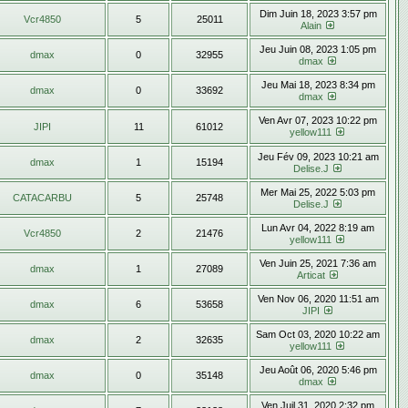
Dim Juin 18, 2023 3:57 pm
Vcr4850
5
25011
Alain
Jeu Juin 08, 2023 1:05 pm
dmax
0
32955
dmax
Jeu Mai 18, 2023 8:34 pm
dmax
0
33692
dmax
Ven Avr 07, 2023 10:22 pm
JIPI
11
61012
yellow111
Jeu Fév 09, 2023 10:21 am
dmax
1
15194
Delise.J
Mer Mai 25, 2022 5:03 pm
CATACARBU
5
25748
Delise.J
Lun Avr 04, 2022 8:19 am
Vcr4850
2
21476
yellow111
Ven Juin 25, 2021 7:36 am
dmax
1
27089
Articat
Ven Nov 06, 2020 11:51 am
dmax
6
53658
JIPI
Sam Oct 03, 2020 10:22 am
dmax
2
32635
yellow111
Jeu Août 06, 2020 5:46 pm
dmax
0
35148
dmax
Ven Juil 31, 2020 2:32 pm