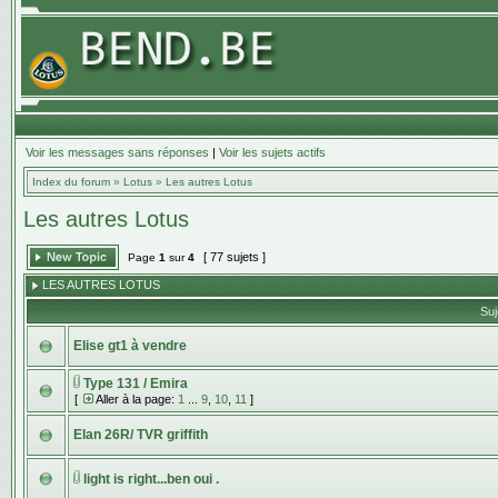
Voir les messages sans réponses
|
Voir les sujets actifs
Index du forum
»
Lotus
»
Les autres Lotus
Les autres Lotus
[ 77 sujets ]
Page
1
sur
4
LES AUTRES LOTUS
Suj
Elise gt1 à vendre
Type 131 / Emira
[
Aller à la page:
1
...
9
,
10
,
11
]
Elan 26R/ TVR griffith
light is right...ben oui .