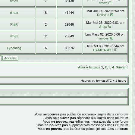
dmax
7
33138
dmax
Mar Juil 14, 2020 9:50 am
dmax
8
41444
Delise.J
Mar Mai 26, 2020 9:01 am
PhilR
2
19846
dmax
Lun Mars 02, 2020 6:06 pm
dmax
2
23649
minitoys
Jeu Oct 03, 2019 5:44 pm
Lycoming
6
30276
CATACARBU
Aller à la page
1
,
2
,
3
,
4
Suivant
Heures au format UTC + 1 heure
Vous
ne pouvez pas
publier de nouveaux sujets dans ce forum
Vous
ne pouvez pas
répondre aux sujets dans ce forum
Vous
ne pouvez pas
éditer vos messages dans ce forum
Vous
ne pouvez pas
supprimer vos messages dans ce forum
Vous
ne pouvez pas
insérer de pièces jointes dans ce forum