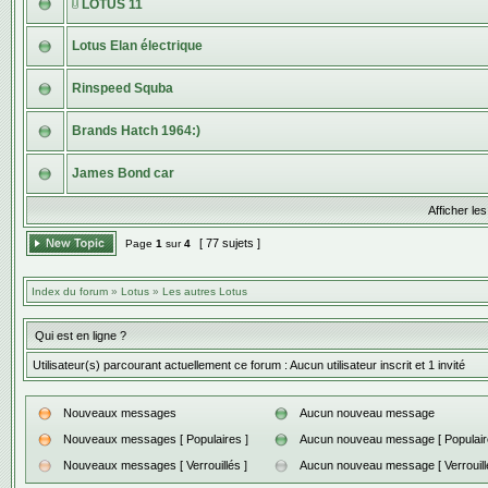
LOTUS 11
Lotus Elan électrique
Rinspeed Squba
Brands Hatch 1964:)
James Bond car
Afficher les
[ 77 sujets ]
Page
1
sur
4
Index du forum
»
Lotus
»
Les autres Lotus
Qui est en ligne ?
Utilisateur(s) parcourant actuellement ce forum : Aucun utilisateur inscrit et 1 invité
Nouveaux messages
Aucun nouveau message
Nouveaux messages [ Populaires ]
Aucun nouveau message [ Populair
Nouveaux messages [ Verrouillés ]
Aucun nouveau message [ Verrouillé