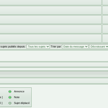
 sujets publiés depuis:
Trier par
Annonce
e ]
Note
 ]
Sujet déplacé