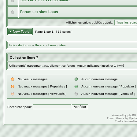
Sites de Pièces Lotus online.
Forums et sites Lotus
Afficher les sujets publiés depuis:
Page
1
sur
1
[ 17 sujets ]
Index du forum
»
Divers
»
Liens utiles...
Qui est en ligne ?
Utilisateur(s) parcourant actuellement ce forum : Aucun utilisateur inscrit et 1 invité
Nouveaux messages
Aucun nouveau message
Nouveaux messages [ Populaires ]
Aucun nouveau message [ Populaire ]
Nouveaux messages [ Verrouillés ]
Aucun nouveau message [ Verrouillé ]
Rechercher pour:
Powered by
phpBB
Forum theme by
Vjach
Traduction réalis