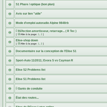
S1 Phare / optique (bon plan)
Avis sur lien "utile"
Mode d'emploi autoradio Alpine 9848rb
Réfection amortisseur, retarrage... ( R Tec )
[
Aller à la page:
1
,
2
]
Elise-shop down
[
Aller à la page:
1
,
2
]
Documentaire sur la conception de l'Elise S1
Sport-Auto 11/2011; Evora S vs Cayman R
Elise S2 Problems list
Elise S1 Problems list
Gants de conduite
État des routes...