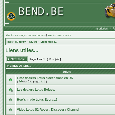
Inscription
•
F
Voir les messages sans réponses
|
Voir les sujets actifs
Index du forum
»
Divers
»
Liens utiles...
Liens utiles...
Page
1
sur
1
[ 17 sujets ]
LIENS UTILES...
Sujets
Liste dealers Lotus d’occasions en UK
[
Aller à la page:
1
,
2
]
Les dealers Lotus Belges.
How's made Lotus Evora...?
Video Lotus S2 Rover : Discovery Channel