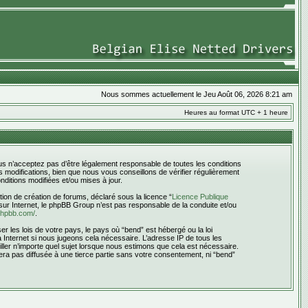
Nous sommes actuellement le Jeu Août 06, 2026 8:21 am
Heures au format UTC + 1 heure
ous n’acceptez pas d’être légalement responsable de toutes les conditions
 modifications, bien que nous vous conseillons de vérifier régulièrement
ditions modifiées et/ou mises à jour.
ion de création de forums, déclaré sous la licence “
Licence Publique
s sur Internet, le phpBB Group n’est pas responsable de la conduite et/ou
phpbb.com/
.
 les lois de votre pays, le pays où “bend” est hébergé ou la loi
Internet si nous jugeons cela nécessaire. L’adresse IP de tous les
iller n’importe quel sujet lorsque nous estimons que cela est nécessaire.
era pas diffusée à une tierce partie sans votre consentement, ni “bend”