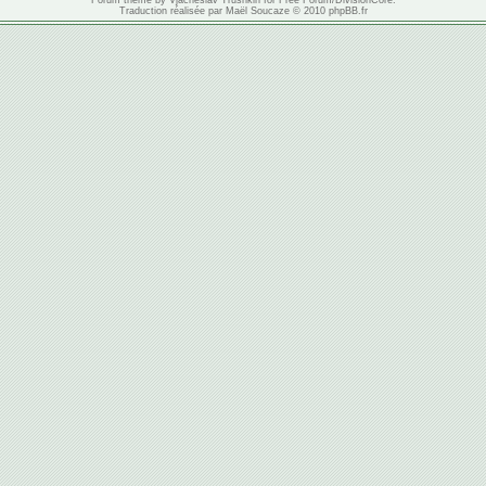
Forum theme by
Vjacheslav Trushkin
for
Free Forum
/
DivisionCore
.
Traduction réalisée par
Maël Soucaze
© 2010
phpBB.fr