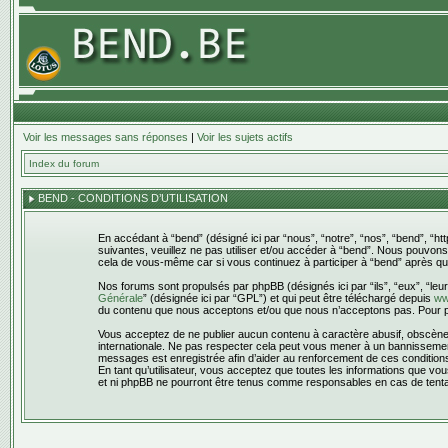
Voir les messages sans réponses
|
Voir les sujets actifs
Index du forum
BEND - CONDITIONS D’UTILISATION
En accédant à “bend” (désigné ici par “nous”, “notre”, “nos”, “bend”, “h
suivantes, veuillez ne pas utiliser et/ou accéder à “bend”. Nous pouvon
cela de vous-même car si vous continuez à participer à “bend” après que
Nos forums sont propulsés par phpBB (désignés ici par “ils”, “eux”, “leu
Générale
” (désignée ici par “GPL”) et qui peut être téléchargé depuis
ww
du contenu que nous acceptons et/ou que nous n’acceptons pas. Pour pl
Vous acceptez de ne publier aucun contenu à caractère abusif, obscène, v
internationale. Ne pas respecter cela peut vous mener à un bannissement
messages est enregistrée afin d’aider au renforcement de ces conditions. 
En tant qu’utilisateur, vous acceptez que toutes les informations que v
et ni phpBB ne pourront être tenus comme responsables en cas de tenta