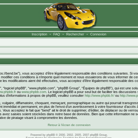
Inscription
•
FAQ
•
Rechercher
•
Connexion
ttps://bend.be”), vous acceptez d’être légalement responsable des conditions suivantes. Si v
s modifier ces conditions à n’importe quel moment et nous essaierons de vous informer de ces
 les modifications aient été effectuées, vous acceptez d’être légalement responsable des con
r”, “logiciel phpBB”, “www.phpbb.com”, “phpBB Group”, “Équipes de phpBB”), qui est une solut
w.phpbb.fr
ou
www.phpbb.com
. Le logiciel phpBB a pour seul but de faciliter les discussion
us d’informations à propos de phpBB, veuillez consulter
http://www.phpbb.fr/
ou
http://www.
ulgaire, diffamatoire, choquant, menaçant, pornographique ou autre qui pourrait transgresser
 immédiat et permanent, en plus de l’envoi d’un avertissement à votre fournisseur d’accès à 
Vous acceptez le fait que “bend” ait le droit de supprimer, d’éditer, de déplacer ou de verrou
ous avez saisies soient stockées dans notre base de données. Bien que cette information ne s
tive de piratage visant à compromettre les données.
Retour à l’écran de connexion
Powered by
phpBB
© 2000, 2002, 2005, 2007 phpBB Group.