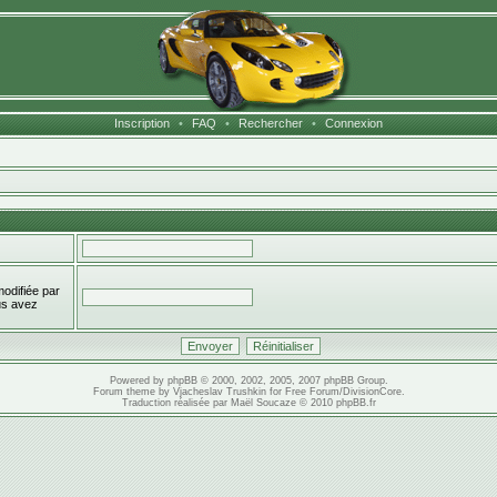
Inscription
•
FAQ
•
Rechercher
•
Connexion
modifiée par
ous avez
Powered by
phpBB
© 2000, 2002, 2005, 2007 phpBB Group.
Forum theme by
Vjacheslav Trushkin
for
Free Forum
/
DivisionCore
.
Traduction réalisée par
Maël Soucaze
© 2010
phpBB.fr