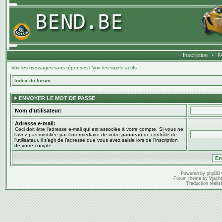
Inscription
•
F
Voir les messages sans réponses
|
Voir les sujets actifs
Index du forum
ENVOYER LE MOT DE PASSE
Nom d’utilisateur:
Adresse e-mail:
Ceci doit être l’adresse e-mail qui est associée à votre compte. Si vous ne
l’avez pas modifiée par l’intermédiaire de votre panneau de contrôle de
l’utilisateur, il s’agit de l’adresse que vous avez saisie lors de l’inscription
de votre compte.
Powered by
phpBB
Forum theme by
Vjach
Traduction réalis