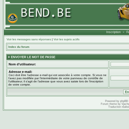
Inscription
•
F
Voir les messages sans réponses
|
Voir les sujets actifs
Index du forum
ENVOYER LE MOT DE PASSE
Nom d’utilisateur:
Adresse e-mail:
Ceci doit être l’adresse e-mail qui est associée à votre compte. Si vous ne
l’avez pas modifiée par l’intermédiaire de votre panneau de contrôle de
l’utilisateur, il s’agit de l’adresse que vous avez saisie lors de l’inscription
de votre compte.
Powered by
phpBB
Forum theme by
Vjach
Traduction réalis