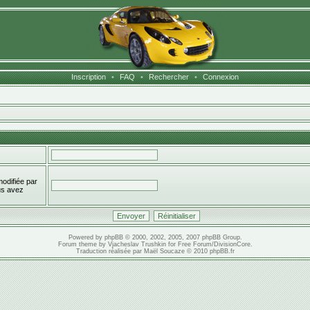
Inscription
•
FAQ
•
Rechercher
•
Connexion
modifiée par
ous avez
Powered by
phpBB
© 2000, 2002, 2005, 2007 phpBB Group.
Forum theme by
Vjacheslav Trushkin
for
Free Forum
/
DivisionCore
.
Traduction réalisée par
Maël Soucaze
© 2010
phpBB.fr