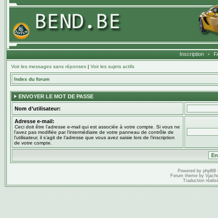
Inscription
•
F
Voir les messages sans réponses
|
Voir les sujets actifs
Index du forum
ENVOYER LE MOT DE PASSE
Nom d’utilisateur:
Adresse e-mail:
Ceci doit être l’adresse e-mail qui est associée à votre compte. Si vous ne
l’avez pas modifiée par l’intermédiaire de votre panneau de contrôle de
l’utilisateur, il s’agit de l’adresse que vous avez saisie lors de l’inscription
de votre compte.
Powered by
phpBB
Forum theme by
Vjach
Traduction réalis