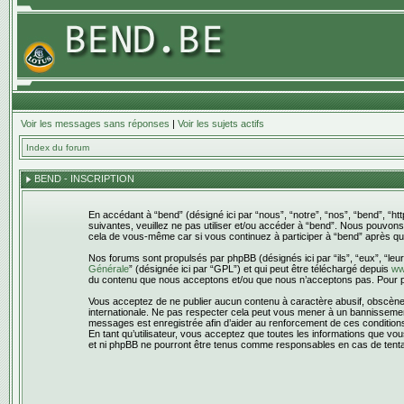
Voir les messages sans réponses
|
Voir les sujets actifs
Index du forum
BEND - INSCRIPTION
En accédant à “bend” (désigné ici par “nous”, “notre”, “nos”, “bend”, “h
suivantes, veuillez ne pas utiliser et/ou accéder à “bend”. Nous pouvon
cela de vous-même car si vous continuez à participer à “bend” après que
Nos forums sont propulsés par phpBB (désignés ici par “ils”, “eux”, “leu
Générale
” (désignée ici par “GPL”) et qui peut être téléchargé depuis
ww
du contenu que nous acceptons et/ou que nous n’acceptons pas. Pour pl
Vous acceptez de ne publier aucun contenu à caractère abusif, obscène, v
internationale. Ne pas respecter cela peut vous mener à un bannissement
messages est enregistrée afin d’aider au renforcement de ces conditions. 
En tant qu’utilisateur, vous acceptez que toutes les informations que v
et ni phpBB ne pourront être tenus comme responsables en cas de tenta