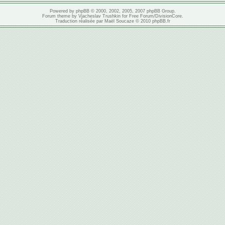
Powered by
phpBB
© 2000, 2002, 2005, 2007 phpBB Group.
Forum theme by
Vjacheslav Trushkin
for
Free Forum
/
DivisionCore
.
Traduction réalisée par
Maël Soucaze
© 2010
phpBB.fr