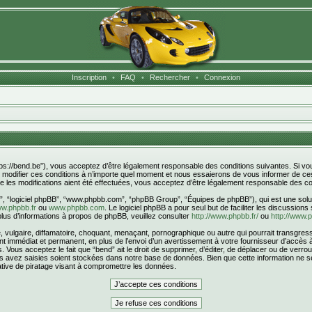
Inscription
•
FAQ
•
Rechercher
•
Connexion
ttps://bend.be”), vous acceptez d’être légalement responsable des conditions suivantes. Si v
s modifier ces conditions à n’importe quel moment et nous essaierons de vous informer de ces
 les modifications aient été effectuées, vous acceptez d’être légalement responsable des con
r”, “logiciel phpBB”, “www.phpbb.com”, “phpBB Group”, “Équipes de phpBB”), qui est une solut
w.phpbb.fr
ou
www.phpbb.com
. Le logiciel phpBB a pour seul but de faciliter les discussion
us d’informations à propos de phpBB, veuillez consulter
http://www.phpbb.fr/
ou
http://www.
ulgaire, diffamatoire, choquant, menaçant, pornographique ou autre qui pourrait transgresser
 immédiat et permanent, en plus de l’envoi d’un avertissement à votre fournisseur d’accès à 
Vous acceptez le fait que “bend” ait le droit de supprimer, d’éditer, de déplacer ou de verrou
ous avez saisies soient stockées dans notre base de données. Bien que cette information ne s
tive de piratage visant à compromettre les données.