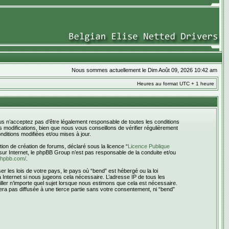
Nous sommes actuellement le Dim Août 09, 2026 10:42 am
Heures au format UTC + 1 heure
ous n’acceptez pas d’être légalement responsable de toutes les conditions
 modifications, bien que nous vous conseillons de vérifier régulièrement
ditions modifiées et/ou mises à jour.
ion de création de forums, déclaré sous la licence “
Licence Publique
s sur Internet, le phpBB Group n’est pas responsable de la conduite et/ou
phpbb.com/
.
 les lois de votre pays, le pays où “bend” est hébergé ou la loi
Internet si nous jugeons cela nécessaire. L’adresse IP de tous les
iller n’importe quel sujet lorsque nous estimons que cela est nécessaire.
era pas diffusée à une tierce partie sans votre consentement, ni “bend”