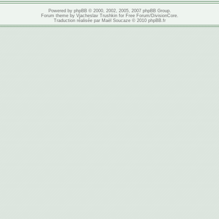
Powered by
phpBB
© 2000, 2002, 2005, 2007 phpBB Group.
Forum theme by
Vjacheslav Trushkin
for
Free Forum
/
DivisionCore
.
Traduction réalisée par
Maël Soucaze
© 2010
phpBB.fr