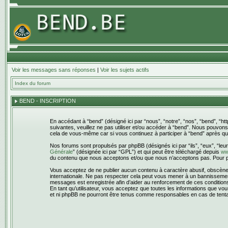
Voir les messages sans réponses
|
Voir les sujets actifs
Index du forum
BEND - INSCRIPTION
En accédant à “bend” (désigné ici par “nous”, “notre”, “nos”, “bend”, “h
suivantes, veuillez ne pas utiliser et/ou accéder à “bend”. Nous pouvon
cela de vous-même car si vous continuez à participer à “bend” après que
Nos forums sont propulsés par phpBB (désignés ici par “ils”, “eux”, “leu
Générale
” (désignée ici par “GPL”) et qui peut être téléchargé depuis
ww
du contenu que nous acceptons et/ou que nous n’acceptons pas. Pour pl
Vous acceptez de ne publier aucun contenu à caractère abusif, obscène, v
internationale. Ne pas respecter cela peut vous mener à un bannissement
messages est enregistrée afin d’aider au renforcement de ces conditions. 
En tant qu’utilisateur, vous acceptez que toutes les informations que v
et ni phpBB ne pourront être tenus comme responsables en cas de tenta