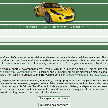
Inscription
•
FAQ
•
Rechercher
•
Connexion
ttps://bend.be”), vous acceptez d’être légalement responsable des conditions suivantes. Si v
s modifier ces conditions à n’importe quel moment et nous essaierons de vous informer de ces
 les modifications aient été effectuées, vous acceptez d’être légalement responsable des con
r”, “logiciel phpBB”, “www.phpbb.com”, “phpBB Group”, “Équipes de phpBB”), qui est une solut
w.phpbb.fr
ou
www.phpbb.com
. Le logiciel phpBB a pour seul but de faciliter les discussion
us d’informations à propos de phpBB, veuillez consulter
http://www.phpbb.fr/
ou
http://www.
ulgaire, diffamatoire, choquant, menaçant, pornographique ou autre qui pourrait transgresser
 immédiat et permanent, en plus de l’envoi d’un avertissement à votre fournisseur d’accès à 
Vous acceptez le fait que “bend” ait le droit de supprimer, d’éditer, de déplacer ou de verrou
ous avez saisies soient stockées dans notre base de données. Bien que cette information ne s
tive de piratage visant à compromettre les données.