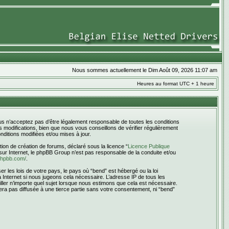
Nous sommes actuellement le Dim Août 09, 2026 11:07 am
Heures au format UTC + 1 heure
ous n’acceptez pas d’être légalement responsable de toutes les conditions
 modifications, bien que nous vous conseillons de vérifier régulièrement
ditions modifiées et/ou mises à jour.
ion de création de forums, déclaré sous la licence “
Licence Publique
s sur Internet, le phpBB Group n’est pas responsable de la conduite et/ou
phpbb.com/
.
 les lois de votre pays, le pays où “bend” est hébergé ou la loi
Internet si nous jugeons cela nécessaire. L’adresse IP de tous les
iller n’importe quel sujet lorsque nous estimons que cela est nécessaire.
era pas diffusée à une tierce partie sans votre consentement, ni “bend”