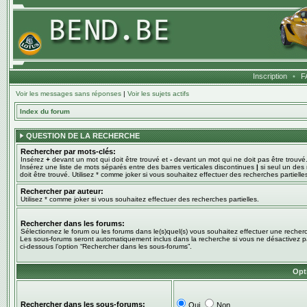
Inscription
•
F
Voir les messages sans réponses
|
Voir les sujets actifs
Index du forum
QUESTION DE LA RECHERCHE
Rechercher par mots-clés:
Insérez
+
devant un mot qui doit être trouvé et
-
devant un mot qui ne doit pas être trouvé
Insérez une liste de mots séparés entre des barres verticales discontinues
|
si seul un des
doit être trouvé. Utilisez * comme joker si vous souhaitez effectuer des recherches partielle
Rechercher par auteur:
Utilisez * comme joker si vous souhaitez effectuer des recherches partielles.
Rechercher dans les forums:
Sélectionnez le forum ou les forums dans le(s)quel(s) vous souhaitez effectuer une recher
Les sous-forums seront automatiquement inclus dans la recherche si vous ne désactivez 
ci-dessous l’option “Rechercher dans les sous-forums”.
Opt
Rechercher dans les sous-forums:
Oui
Non