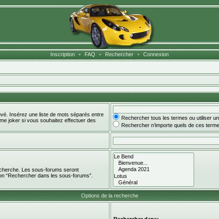
Inscription
•
FAQ
•
Rechercher
•
Connexion
uvé. Insérez une liste de mots séparés entre
Rechercher tous les termes ou utiliser 
mme joker si vous souhaitez effectuer des
Rechercher n’importe quels de ces term
recherche. Les sous-forums seront
ion “Rechercher dans les sous-forums”.
Options de la recherche