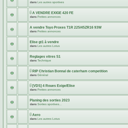
dans
Les autres sportives
A VENDRE EXIGE 420 FE
dans
Petites annonces
A vendre Toyo Proxes T1R 225/45ZR16 93W
dans
Petites annonces
Elise gt1 à vendre
dans
Les autres Lotus
Reglages vitres S1
dans
Technique
RIP Christian Bonnal de caterham competition
dans
Général
[VDS] 4 Roues Exige/Elise
dans
Petites annonces
Planing des sorties 2023
dans
Sorties sportives...
Aero
dans
Les autres Lotus