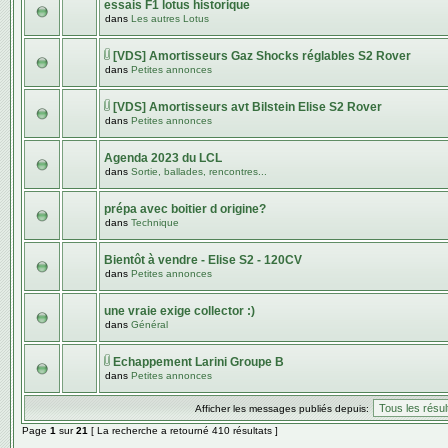
essais F1 lotus historique
dans
Les autres Lotus
[VDS] Amortisseurs Gaz Shocks réglables S2 Rover
dans
Petites annonces
[VDS] Amortisseurs avt Bilstein Elise S2 Rover
dans
Petites annonces
Agenda 2023 du LCL
dans
Sortie, ballades, rencontres...
prépa avec boitier d origine?
dans
Technique
Bientôt à vendre - Elise S2 - 120CV
dans
Petites annonces
une vraie exige collector :)
dans
Général
Echappement Larini Groupe B
dans
Petites annonces
Afficher les messages publiés depuis:
Page
1
sur
21
[ La recherche a retourné 410 résultats ]