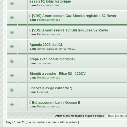
essais F1 lotus historique
dans
Les autres Lotus
[VDS] Amortisseurs Gaz Shocks réglables S2 Rover
dans
Petites annonces
[VDS] Amortisseurs avt Bilstein Elise S2 Rover
dans
Petites annonces
Agenda 2023 du LCL
dans
Sortie, ballades, rencontres...
prépa avec boitier d origine?
dans
Technique
Bientôt à vendre - Elise S2 - 120CV
dans
Petites annonces
une vraie exige collector :)
dans
Général
Echappement Larini Groupe B
dans
Petites annonces
Afficher les messages publiés depuis:
Page
1
sur
21
[ La recherche a retourné 410 résultats ]