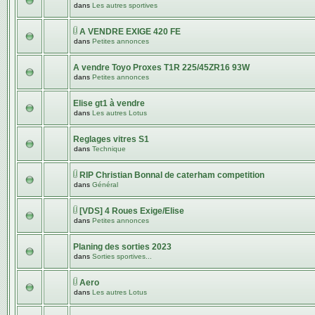
dans
Les autres sportives
A VENDRE EXIGE 420 FE
dans
Petites annonces
A vendre Toyo Proxes T1R 225/45ZR16 93W
dans
Petites annonces
Elise gt1 à vendre
dans
Les autres Lotus
Reglages vitres S1
dans
Technique
RIP Christian Bonnal de caterham competition
dans
Général
[VDS] 4 Roues Exige/Elise
dans
Petites annonces
Planing des sorties 2023
dans
Sorties sportives...
Aero
dans
Les autres Lotus