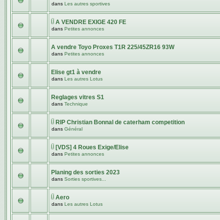
dans
Les autres sportives
A VENDRE EXIGE 420 FE
dans
Petites annonces
A vendre Toyo Proxes T1R 225/45ZR16 93W
dans
Petites annonces
Elise gt1 à vendre
dans
Les autres Lotus
Reglages vitres S1
dans
Technique
RIP Christian Bonnal de caterham competition
dans
Général
[VDS] 4 Roues Exige/Elise
dans
Petites annonces
Planing des sorties 2023
dans
Sorties sportives...
Aero
dans
Les autres Lotus