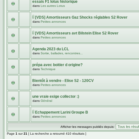
essais F1 lotus historique
dans
Les autres Lotus
[VDS] Amortisseurs Gaz Shocks réglables S2 Rover
dans
Petites annonces
[VDS] Amortisseurs avt Bilstein Elise S2 Rover
dans
Petites annonces
Agenda 2023 du LCL
dans
Sortie, ballades, rencontres...
prépa avec boitier d origine?
dans
Technique
Bientôt à vendre - Elise S2 - 120CV
dans
Petites annonces
une vraie exige collector :)
dans
Général
Echappement Larini Groupe B
dans
Petites annonces
Afficher les messages publiés depuis:
Page
1
sur
21
[ La recherche a retourné 410 résultats ]