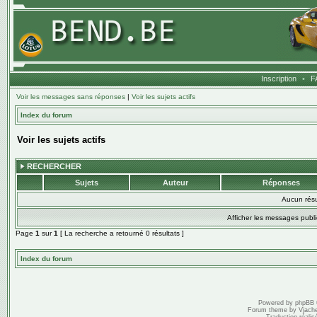
Inscription
•
F
Voir les messages sans réponses
|
Voir les sujets actifs
Index du forum
Voir les sujets actifs
RECHERCHER
Sujets
Auteur
Réponses
Aucun résu
Afficher les messages publi
Page
1
sur
1
[ La recherche a retourné 0 résultats ]
Index du forum
Powered by
phpBB
Forum theme by
Vjach