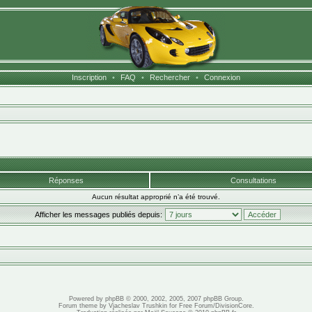
Inscription
•
FAQ
•
Rechercher
•
Connexion
Réponses
Consultations
Aucun résultat approprié n’a été trouvé.
Afficher les messages publiés depuis:
Powered by
phpBB
© 2000, 2002, 2005, 2007 phpBB Group.
Forum theme by
Vjacheslav Trushkin
for
Free Forum
/
DivisionCore
.