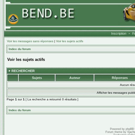
Inscription
•
F
Voir les messages sans réponses
|
Voir les sujets actifs
Index du forum
Voir les sujets actifs
RECHERCHER
Sujets
Auteur
Réponses
Aucun résu
Afficher les messages publi
Page
1
sur
1
[ La recherche a retourné 0 résultats ]
Index du forum
Powered by
phpBB
Forum theme by
Vjach