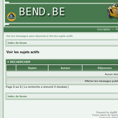
Inscription
•
F
Voir les messages sans réponses
|
Voir les sujets actifs
Index du forum
Voir les sujets actifs
RECHERCHER
Sujets
Auteur
Réponses
Aucun résu
Afficher les messages publi
Page
1
sur
1
[ La recherche a retourné 0 résultats ]
Index du forum
Powered by
phpBB
Forum theme by
Vjach
Traduction réalis