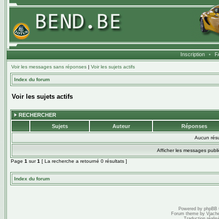
Inscription
•
F
Voir les messages sans réponses
|
Voir les sujets actifs
Index du forum
Voir les sujets actifs
RECHERCHER
Sujets
Auteur
Réponses
Aucun résu
Afficher les messages publi
Page
1
sur
1
[ La recherche a retourné 0 résultats ]
Index du forum
Powered by
phpBB
Forum theme by
Vjach
Traduction réalis