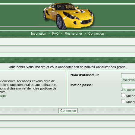
Inscription
•
FAQ
•
Rechercher
•
Connexion
Vous devez vous inscrire et vous connecter afin de pouvoir consulter des profils.
Nom d’utilisateur:
Inscripti
ent quelques secondes et vous offre de
sions supplémentaires aux utilisateurs
Mot de passe:
s d’utilisation et de notre politique de
J’ai oubl
orum.
alité
Me co
Masqu