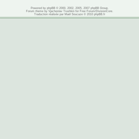
Powered by
phpBB
© 2000, 2002, 2005, 2007 phpBB Group.
Forum theme by
Vjacheslav Trushkin
for
Free Forum
/
DivisionCore
.
Traduction réalisée par
Maël Soucaze
© 2010
phpBB.fr