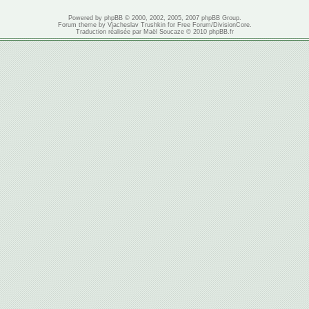
Powered by
phpBB
© 2000, 2002, 2005, 2007 phpBB Group.
Forum theme by
Vjacheslav Trushkin
for
Free Forum
/
DivisionCore
.
Traduction réalisée par
Maël Soucaze
© 2010
phpBB.fr