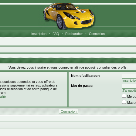
Inscription
•
FAQ
•
Rechercher
•
Connexion
Vous devez vous inscrire et vous connecter afin de pouvoir consulter des profils.
Nom d’utilisateur:
Inscripti
ent quelques secondes et vous offre de
sions supplémentaires aux utilisateurs
Mot de passe:
s d’utilisation et de notre politique de
J’ai oubl
orum.
alité
Me co
Masqu