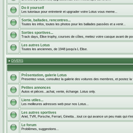
Do it yourself
Les tutoriaux pour entretenir et upgrader votre Lotus vous meme...
Sortie, ballades, rencontres...
Toutes les infos, toutes les photos pour les ballades passées et a venir...
Sorties sportives...
Track days, Elise trophy, courses de côtes, mettez votre casque avant de pos
Les autres Lotus
Toutes les anciennes, de 1948 jusqu'a L Elise.
DIVERS
Présentation, galerie Lotus
Presentez-vous, consultez la galerie des voitures des membres, et postez la 
Petites annonces
Autos et pièces...achat, vente, échange. Lotus only.
Liens utiles...
Les meilleures adresses web pour nos Lotus...
Les autres sportives
Ariel, TVR, Porsche, Ferrari, Ginetta…tout ce qui avance un peu mais qui n'e
Le forum
Problèmes, suggestions...