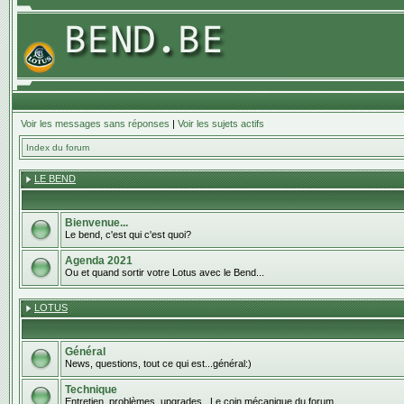
Voir les messages sans réponses
|
Voir les sujets actifs
Index du forum
LE BEND
Bienvenue...
Le bend, c'est qui c'est quoi?
Agenda 2021
Ou et quand sortir votre Lotus avec le Bend...
LOTUS
Général
News, questions, tout ce qui est...général:)
Technique
Entretien, problèmes, upgrades...Le coin mécanique du forum.