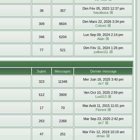
Dim Fév 05, 2023 12:37 pm
38
357
hayabusa
Dim Mars 22, 2026 3:34 pm
309
8604
Colvert
Lun Sep 09, 2024 2:14 pm
346
6204
Alain
Dim Fév 11, 2024 1:26 pm
77
521
yellow111
Sujets
Messages
Dernier message
Mer Juin 18, 2025 3:40 pm
323
11348
dx7
Ven Oct 10, 2025 2:59 pm
612
3909
Lou013
Mar Août 11, 2015 11:01 pm
17
70
Florent
Mar Sep 23, 2025 2:42 pm
263
2368
dx7
Mar Fév 12, 2019 10:19 am
47
251
dmax