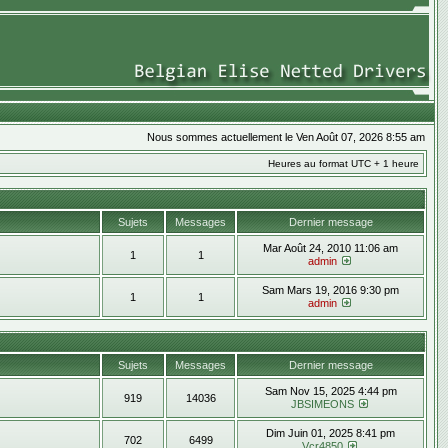
Nous sommes actuellement le Ven Août 07, 2026 8:55 am
Heures au format UTC + 1 heure
Sujets
Messages
Dernier message
Mar Août 24, 2010 11:06 am
1
1
admin
Sam Mars 19, 2016 9:30 pm
1
1
admin
Sujets
Messages
Dernier message
Sam Nov 15, 2025 4:44 pm
919
14036
JBSIMEONS
Dim Juin 01, 2025 8:41 pm
702
6499
Vcr4850