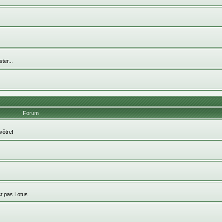
ter...
Forum
vôtre!
st pas Lotus.