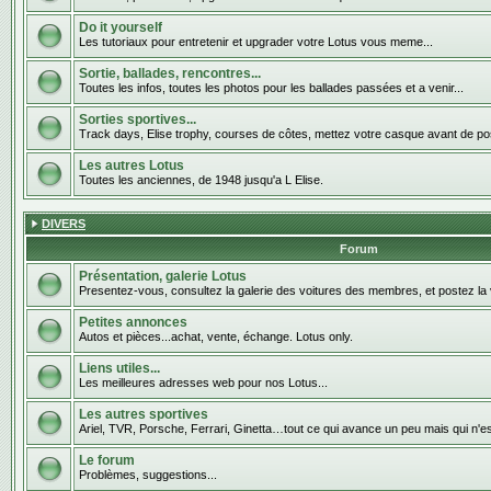
Do it yourself
Les tutoriaux pour entretenir et upgrader votre Lotus vous meme...
Sortie, ballades, rencontres...
Toutes les infos, toutes les photos pour les ballades passées et a venir...
Sorties sportives...
Track days, Elise trophy, courses de côtes, mettez votre casque avant de pos
Les autres Lotus
Toutes les anciennes, de 1948 jusqu'a L Elise.
DIVERS
Forum
Présentation, galerie Lotus
Presentez-vous, consultez la galerie des voitures des membres, et postez la 
Petites annonces
Autos et pièces...achat, vente, échange. Lotus only.
Liens utiles...
Les meilleures adresses web pour nos Lotus...
Les autres sportives
Ariel, TVR, Porsche, Ferrari, Ginetta…tout ce qui avance un peu mais qui n'e
Le forum
Problèmes, suggestions...