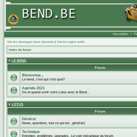
Inscription
•
F
Voir les messages sans réponses
|
Voir les sujets actifs
Index du forum
LE BEND
Forum
Bienvenue...
Le bend, c'est qui c'est quoi?
Agenda 2021
Ou et quand sortir votre Lotus avec le Bend...
LOTUS
Forum
Général
News, questions, tout ce qui est...général:)
Technique
Entretien, problèmes, upgrades...Le coin mécanique du forum.