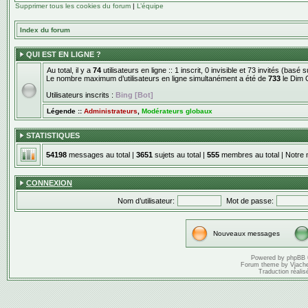
Supprimer tous les cookies du forum
|
L’équipe
Index du forum
QUI EST EN LIGNE ?
Au total, il y a
74
utilisateurs en ligne :: 1 inscrit, 0 invisible et 73 invités (basé
Le nombre maximum d’utilisateurs en ligne simultanément a été de
733
le Dim 
Utilisateurs inscrits :
Bing [Bot]
Légende ::
Administrateurs
,
Modérateurs globaux
STATISTIQUES
54198
messages au total |
3651
sujets au total |
555
membres au total | Notre 
CONNEXION
Nom d’utilisateur:
Mot de passe:
Nouveaux messages
Powered by
phpBB
Forum theme by
Vjach
Traduction réalis